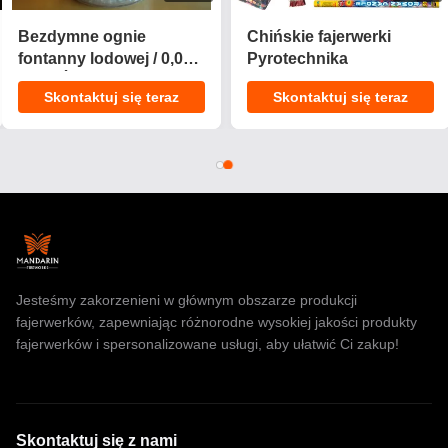
2025 Nowy 1.4 Pro Torta
CE Approved 1.4g
Fajerwerki 200 Strzałów
UN0336 Efekty
Torta Pyrotechnika
dostosowywalne Ciasto
Skontaktuj się teraz
Skontaktuj się teraz
Konsumencka
Fajerwerki Pyrotechnika
Fajerwerki Torta na
na uroczystości
Gwiazdkę
Jesteśmy zakorzenieni w głównym obszarze produkcji
fajerwerków, zapewniając różnorodne wysokiej jakości produkty
fajerwerków i spersonalizowane usługi, aby ułatwić Ci zakup!
Skontaktuj się z nami