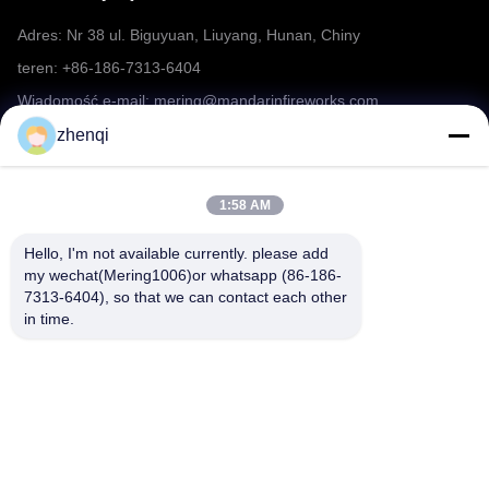
Adres: Nr 38 ul. Biguyuan, Liuyang, Hunan, Chiny
teren: +86-186-7313-6404
Wiadomość e-mail: mering@mandarinfireworks.com
zhenqi
Chodź za nami.
1:58 AM
Hello, I'm not available currently. please add 
my wechat(Mering1006)or whatsapp (86-186-
7313-6404), so that we can contact each other 
in time.
Szybkie linki
O nas
produkty
Aktualności
Skontaktuj się z nami
FAQ
Wideo