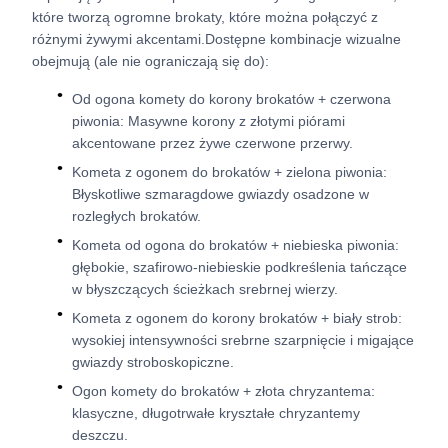
które tworzą ogromne brokaty, które można połączyć z
różnymi żywymi akcentami.Dostępne kombinacje wizualne
obejmują (ale nie ograniczają się do):
Od ogona komety do korony brokatów + czerwona
piwonia: Masywne korony z złotymi piórami
akcentowane przez żywe czerwone przerwy.
Kometa z ogonem do brokatów + zielona piwonia:
Błyskotliwe szmaragdowe gwiazdy osadzone w
rozległych brokatów.
Kometa od ogona do brokatów + niebieska piwonia:
głębokie, szafirowo-niebieskie podkreślenia tańczące
w błyszczących ścieżkach srebrnej wierzy.
Kometa z ogonem do korony brokatów + biały strob:
wysokiej intensywności srebrne szarpnięcie i migające
gwiazdy stroboskopiczne.
Ogon komety do brokatów + złota chryzantema:
klasyczne, długotrwałe kryształe chryzantemy
deszczu.