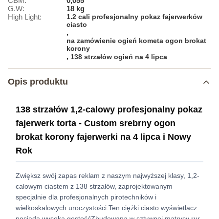
CBM:
0,055
G.W:
18 kg
High Light:
1.2 cali profesjonalny pokaz fajerwerków
ciasto
,
na zamówienie ogień kometa ogon brokat
korony
,
138 strzałów ogień na 4 lipca
Opis produktu
138 strzałów 1,2-calowy profesjonalny pokaz
fajerwerk torta - Custom srebrny ogon
brokat korony fajerwerki na 4 lipca i Nowy
Rok
Zwiększ swój zapas reklam z naszym najwyższej klasy, 1,2-
calowym ciastem z 138 strzałów, zaprojektowanym
specjalnie dla profesjonalnych pirotechników i
wielkoskalowych uroczystości.Ten ciężki ciasto wyświetlacz
posiada wysoką gęstośćZbudowana w sztywnej matrycy rur