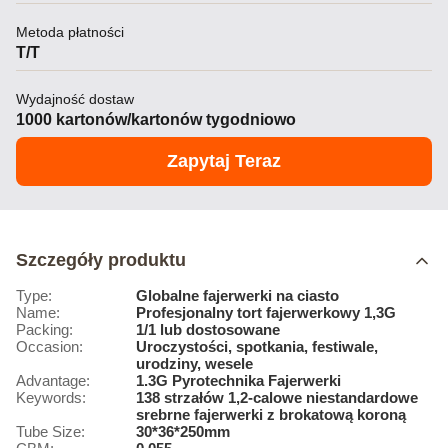
Metoda płatności
T/T
Wydajność dostaw
1000 kartonów/kartonów tygodniowo
Zapytaj Teraz
Szczegóły produktu
Type:
Globalne fajerwerki na ciasto
Name:
Profesjonalny tort fajerwerkowy 1,3G
Packing:
1/1 lub dostosowane
Occasion:
Uroczystości, spotkania, festiwale,
urodziny, wesele
Advantage:
1.3G Pyrotechnika Fajerwerki
Keywords:
138 strzałów 1,2-calowe niestandardowe
srebrne fajerwerki z brokatową koroną
Tube Size:
30*36*250mm