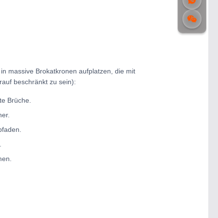
in massive Brokatkronen aufplatzen, die mit
auf beschränkt zu sein):
te Brüche.
her.
pfaden.
.
men.