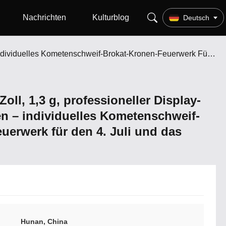
Nachrichten
Kulturblog
Deutsch
138 Schüsse, 1,2 Zoll, 1,3 G, Professioneller Display-Feuerwerkskuchen – Individuelles Kometenschweif-Brokat-Kronen-Feuerwerk Für Den 4. Juli Und Das Neujahrs-Event
oll, 1,3 g, professioneller Display-
 – individuelles Kometenschweif-
uerwerk für den 4. Juli und das
Hunan, China