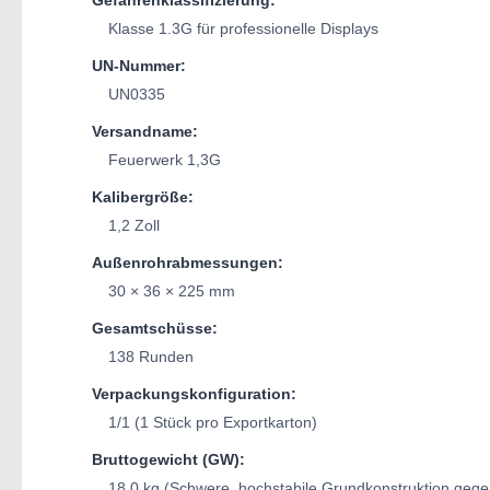
Gefahrenklassifizierung:
Klasse 1.3G für professionelle Displays
UN-Nummer:
UN0335
Versandname:
Feuerwerk 1,3G
Kalibergröße:
1,2 Zoll
Außenrohrabmessungen:
30 × 36 × 225 mm
Gesamtschüsse:
138 Runden
Verpackungskonfiguration:
1/1 (1 Stück pro Exportkarton)
Bruttogewicht (GW):
18,0 kg (Schwere, hochstabile Grundkonstruktion gege