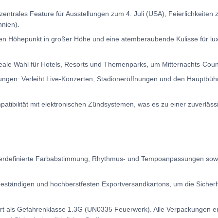
ls zentrales Feature für Ausstellungen zum 4. Juli (USA), Feierlichkeit
nien).
rten Höhepunkt in großer Höhe und eine atemberaubende Kulisse für l
ideale Wahl für Hotels, Resorts und Themenparks, um Mitternachts-Co
ungen: Verleiht Live-Konzerten, Stadioneröffnungen und den Hauptbühn
tibilität mit elektronischen Zündsystemen, was es zu einer zuverlässi
erdefinierte Farbabstimmung, Rhythmus- und Tempoanpassungen sowie w
tsbeständigen und hochberstfesten Exportversandkartons, um die Sicher
ziert als Gefahrenklasse 1.3G (UN0335 Feuerwerk). Alle Verpackungen e