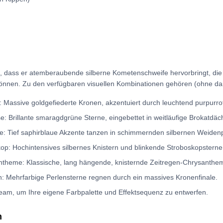
t, dass er atemberaubende silberne Kometenschweife hervorbringt, die 
nnen. Zu den verfügbaren visuellen Kombinationen gehören (ohne dar
 Massive goldgefiederte Kronen, akzentuiert durch leuchtend purpurro
: Brillante smaragdgrüne Sterne, eingebettet in weitläufige Brokatdäc
e: Tief saphirblaue Akzente tanzen in schimmernden silbernen Weiden
p: Hochintensives silbernes Knistern und blinkende Stroboskopsterne
theme: Klassische, lang hängende, knisternde Zeitregen-Chrysanthe
n: Mehrfarbige Perlensterne regnen durch ein massives Kronenfinale.
 Team, um Ihre eigene Farbpalette und Effektsequenz zu entwerfen.
n