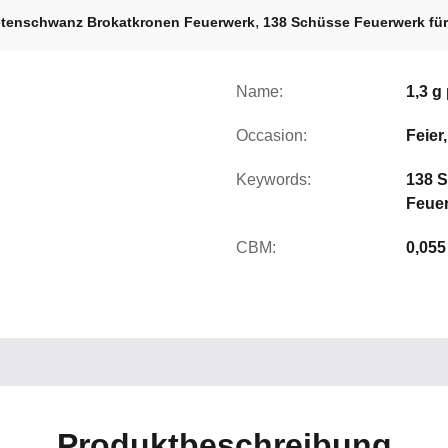
,
tenschwanz Brokatkronen Feuerwerk
138 Schüsse Feuerwerk für 
Name:
1,3 g
Occasion:
Feier
Keywords:
138 S
Feue
CBM:
0,055
Produktbeschreibung