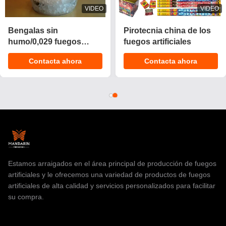
VIDEO
VIDEO
2025 Nuevo 1.4 Pro
Pastel de fuegos
Torta Fuegos artificiales
artificiales pirotécnicos
200 disparos Torta
personalizable de 1,4 g
Contacta ahora
Contacta ahora
pirotecnia de consumo
UN0336 con
Fuegos artificiales Torta
certificación CE para
para Navidad
celebraciones
Estamos arraigados en el área principal de producción de fuegos
artificiales y le ofrecemos una variedad de productos de fuegos
artificiales de alta calidad y servicios personalizados para facilitar
su compra.