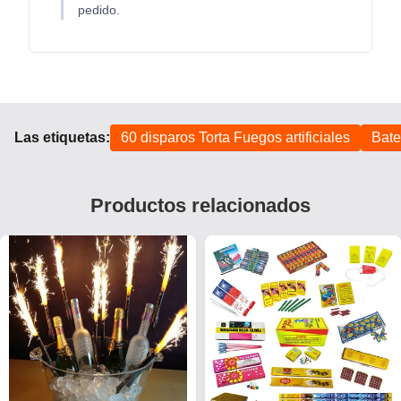
pedido.
Las etiquetas:
60 disparos Torta Fuegos artificiales
Bate
Productos relacionados