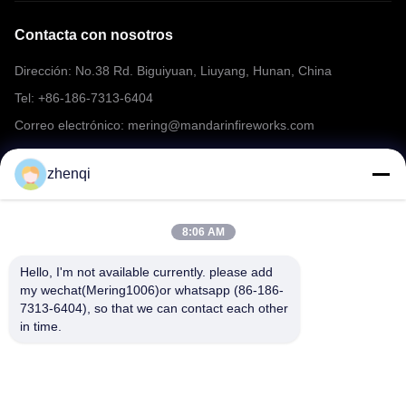
Contacta con nosotros
Dirección: No.38 Rd. Biguiyuan, Liuyang, Hunan, China
Tel: +86-186-7313-6404
Correo electrónico: mering@mandarinfireworks.com
zhenqi
Síguenos.
8:06 AM
Hello, I'm not available currently. please add 
my wechat(Mering1006)or whatsapp (86-186-
7313-6404), so that we can contact each other 
Enlaces rápidos
in time.
Sobre nosotros
productos
Noticias
Contacta con nosotros