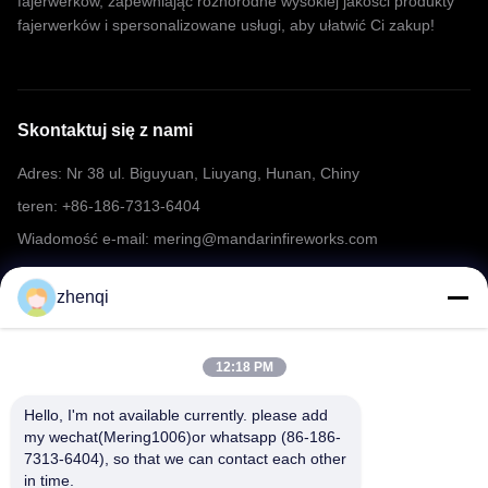
fajerwerków, zapewniając różnorodne wysokiej jakości produkty
fajerwerków i spersonalizowane usługi, aby ułatwić Ci zakup!
Skontaktuj się z nami
Adres: Nr 38 ul. Biguyuan, Liuyang, Hunan, Chiny
teren: +86-186-7313-6404
Wiadomość e-mail: mering@mandarinfireworks.com
zhenqi
Chodź za nami.
12:18 PM
Hello, I'm not available currently. please add 
my wechat(Mering1006)or whatsapp (86-186-
7313-6404), so that we can contact each other 
Szybkie linki
in time.