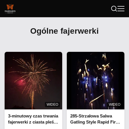
Ogólne fajerwerki
WIDEO
WIDEO
3-minutowy czas trwania
285-Strzałowa Salwa
fajerwerki z ciasta pleśni
Gatling Style Rapid Fire
dla profesjonalnych
Fajerwerków do