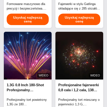
imprez pokazowych
Formowane maszynowo dla
Profesjonalnych
Fajerwerki w stylu Gatlinga
precyzji i bezpieczeństwa.
składające się z 285 strzałów
Pokazów
Trwałe, odporne na wilgoć,
zapewniają szybkie ostrzał
Uzyskaj najlepszą
Uzyskaj najlepszą
ekologiczne bloczki. Idealny
powietrzny dla
cenę
cenę
na uroczystości. Dostępne
profesjonalnych pokazów.
niestandardowe efekty i
Zawiera cykliczne salwy o
branding.
dużej gęstości, kompaktową
wysyłkę (0,033 CBM) i opcje
dostosowywania marki i
efektów.
WIDEO
WIDEO
1.3G 0.8 Inch 180-Shot
Profesjonalne fajerwerki
Profesjonalny
0,8 cala i 1,2 cala, 138
wyświetlacz powietrzny
strzałów, mieszany tort
Ciasto fajerwerki
Profesjonalny tort powietrzny
kompozytowy 1,3G
Profesjonalny tort mieszany o
1,3G ze 180
pojemności 1,3 G,
fajerwerki