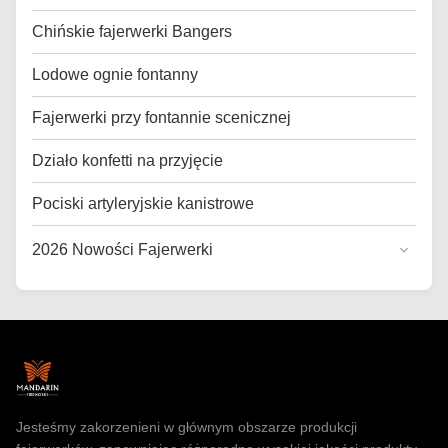
Chińskie fajerwerki Bangers
Lodowe ognie fontanny
Fajerwerki przy fontannie scenicznej
Działo konfetti na przyjęcie
Pociski artyleryjskie kanistrowe
2026 Nowości Fajerwerki
Ogólne fajerwerki
Piekarnicze fajerwerki dla USA
Profesjonalne fajerwerki
fajerwerki z zabawkami
Jesteśmy zakorzenieni w głównym obszarze produkcji