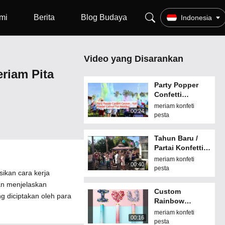
mi
Berita
Blog Budaya
Indonesia
Video yang Disarankan
riam Pita
Party Popper
Confetti
Cannon, Holi
meriam konfeti
00:24
Powder Cannon
pesta
Untuk
Pernikahan
Tahun Baru /
Partai Konfetti
Cannon 15cm
meriam konfeti
00:40
20cm 30cm
pesta
ikan cara kerja
35cm Logo
an menjelaskan
Disesuaikan
Custom
 diciptakan oleh para
Rainbow
Confetti
meriam konfeti
00:16
Cannon Untuk
pesta