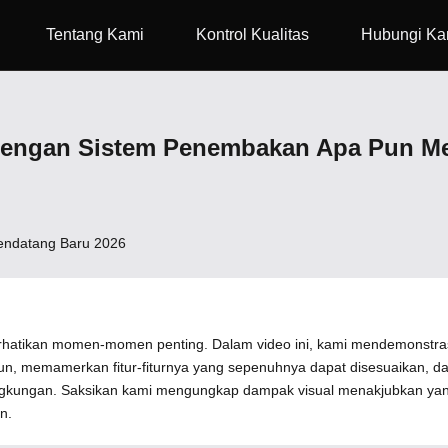
Tentang Kami
Kontrol Kualitas
Hubungi Ka
 Dengan Sistem Penembakan Apa Pun Me
endatang Baru 2026
 perhatikan momen-momen penting. Dalam video ini, kami mendemonstras
un, memamerkan fitur-fiturnya yang sepenuhnya dapat disesuaikan, d
ingkungan. Saksikan kami mengungkap dampak visual menakjubkan yang
n.