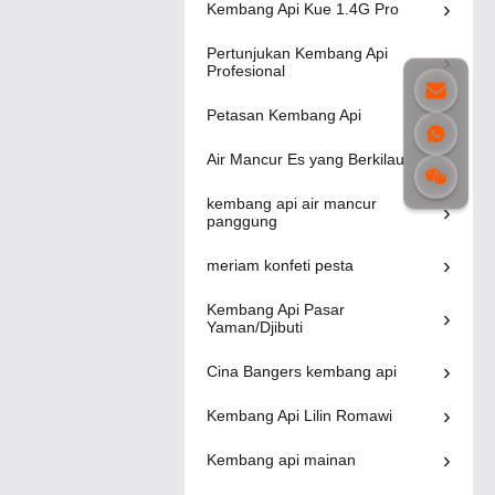
Fireworks
Kembang Api Kue 1.4G Pro
0.031CBM untuk
Tahun Baru
Liuyang Bomba
Pertunjukan Kembang Api
5000s Cina Red
Profesional
Asap Berwarna-
Bangers
warni Yang Kuat
Video Lainnya
00:44
Fireworks
60 Detik 30
Petasan Kembang Api
Detik Untuk
Ulang Tahun
Profesional
Air Mancur Es yang Berkilau
Pyrotechnics
Kue 208
kembang api air mancur
Video Lainnya
00:12
tembakan Kue
panggung
kembang api
Efek khusus
45S Durasi Petir
meriam konfeti pesta
untuk perayaan
berwarna, bom
asap genggam
Kembang Api Pasar
Video Lainnya
00:42
untuk fotografi
Yaman/Djibuti
Cina Bangers kembang api
Kembang Api Lilin Romawi
Kembang api mainan