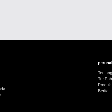
perusa
Tentan
Tur Pab
Produk
nda
Berita
n