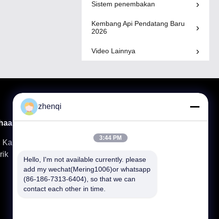
Sistem penembakan
Kembang Api Pendatang Baru
2026
Video Lainnya
zhenqi
haan
Mendukung
Produk
3:44 PM
g Kami
Hubungi Kami
Kembang Api Kue Konsumen
rik
FAQ Kembang Api
Kembang Api Lilin Romawi
Hello, I'm not available currently. please 
unduh
Kembang Api
add my wechat(Mering1006)or whatsapp 
Video
Tampilan Kembang Api Profesional
(86-186-7313-6404), so that we can 
contact each other in time.