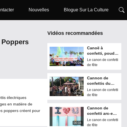
ntacter
Nouvelles
Blogue Sur La Culture
Vidéos recommandées
y Poppers
Canoë à
confetti, poudre
de Holi pour le
Le canon de confetti
00:24
mariage.
de fête
Cannon de
confettis du
Nouvel An /
Le canon de confetti
00:40
Fête 15cm 20cm
de fête
tis électriques
30cm 35cm
ages en matière de
Logo
Cannon de
personnalisé
es poppers créent pour
confetti arc-en-
ciel
Le canon de confetti
00:16
personnalisé
de fête