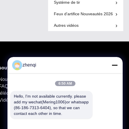
Système de tir
Feux d'artifice Nouveautés 2026
Autres vidéos
zhenqi
soutien
produits
Nous contacter
Feux D'artifice De Gâteau Du Consommateur
6:50 AM
FAQ
Roman Candle Fireworks
télécharger
Cierge Magique De Feu D'artifice
Hello, I'm not available currently. please 
Vidéo
Affichage Professionnel De Feux D'artifice
add my wechat(Mering1006)or whatsapp 
(86-186-7313-6404), so that we can 
contact each other in time.