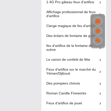
1.4G Pro gâteau feux d'artifice
Feu d'artifice de
pour fête de
fusées à 300
mariage à
Affichage professionnel de feux
coups,
Liuyang, 100
Affichage
d'artifice
pyrotechnie
tirs, bombes
professionnel de
00:15
1.3g Un0335,
fumigènes de
feux d'artifice
Cierge magique de feu d'artifice
feu d'artifice
couleur
professionnel,
1000G 199
Des éclairs de fontaine de glace
feu d'artifice de
photos feux
spectacle
d'artifice de
1.4G Pro gâteau
feu d'artifice de la fontaine de
01:02
mariage gâteau
feux d'artifice
scène
1.4 Pro
nouveaux
Le canon de confetti de fête
Feu d'artifice de
produits feux
nouveauté en
d'artifice
Feux d'artifice sur le marché du
gros d'usine de
Feux d'artifice de
extérieur
Yémen/Djibouti
00:30
méduse arc-en-
jouet
ciel coloré Sky
Des pompiers chinois
Shot, feux
d'artifice Sky
Roman Candle Fireworks
Shots
Feux d'artifice de jouet