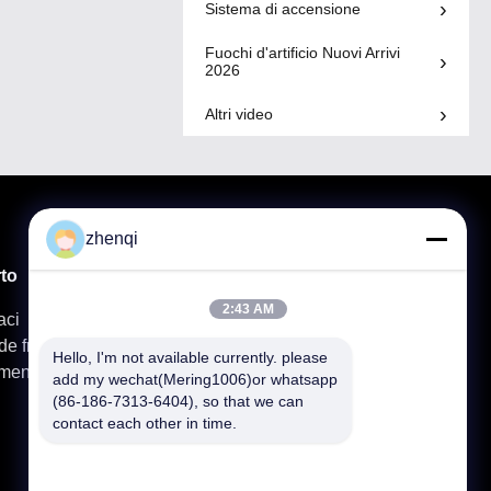
Sistema di accensione
Fuochi d'artificio Nuovi Arrivi
2026
Altri video
zhenqi
to
prodotti
2:43 AM
aci
Fuochi D'artificio Del Dolce Del Consumatore
e frequenti
Roman Candle Fireworks
Hello, I'm not available currently. please 
amento
Stella Filante Del Fuoco D'artificio
add my wechat(Mering1006)or whatsapp 
Esposizione Professionale Dei Fuochi D'artificio
(86-186-7313-6404), so that we can 
contact each other in time.