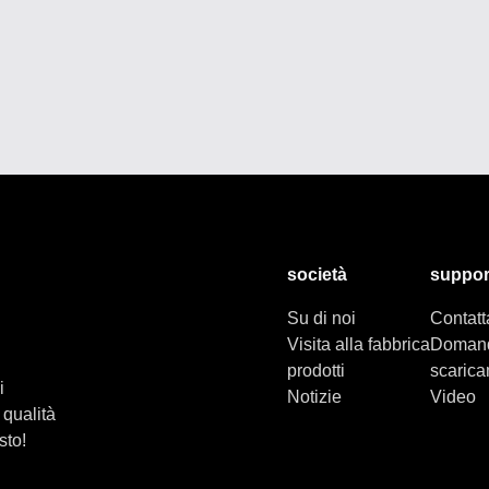
società
suppor
Su di noi
Contatt
Visita alla fabbrica
Domand
prodotti
scaric
i
Notizie
Video
a qualità
sto!