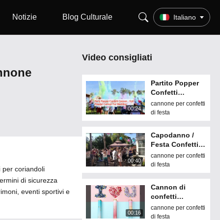
Notizie
Blog Culturale
Italiano
Video consigliati
annone
Partito Popper
Confetti
Cannon, Holi
cannone per confetti
00:24
Powder Cannon
di festa
per il
matrimonio
Capodanno /
Festa Confetti
Cannon 15cm
cannone per confetti
00:40
20cm 30cm
di festa
 per coriandoli
35cm Logo
ermini di sicurezza
personalizzato
Cannon di
moni, eventi sportivi e
confetti
arcobaleno
cannone per confetti
00:16
personalizzato
di festa