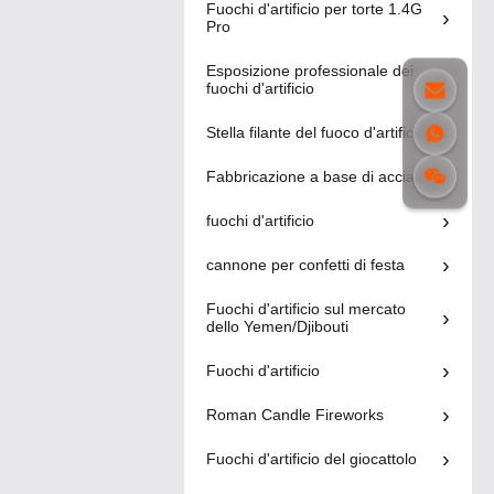
Fuochi d'artificio per torte 1.4G
display,
Pro
25 colpi fuochi
artiglieria a
d'artificio
mortaio da 8
Esposizione professionale dei
Prezzo
pollici
smoke fireworks
00:23
fuochi d'artificio
economico
cinese
5" Fireworks
Stella filante del fuoco d'artificio
all'ingrosso
Display
Colore Fumo
Conchiglie Per
Fabbricazione a base di acciaio
Torta diurna
Esposizione
Festival E
Fuochi
professionale dei
00:11
Celebrazione
d'artificio Fumo
fuochi d'artificio
fuochi d'artificio
1.3g Display
Flare
Conchiglie
cannone per confetti di festa
1.3g Display
Fireworks
pirotecnico
Fuochi d'artificio sul mercato
professionale
Esposizione
dello Yemen/Djibouti
Display
professionale dei
00:14
pirotecnico
fuochi d'artificio
Fuochi d'artificio
professionale 3
4 5 6 8 10 pollici
Roman Candle Fireworks
Shell 2025
Fuochi d'artificio del giocattolo