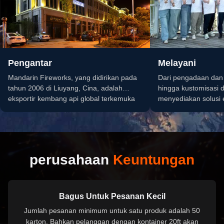
Pengantar
Melayani
Mandarin Fireworks, yang didirikan pada
Dari pengadaan dan k
tahun 2006 di Liuyang, Cina, adalah
hingga kustomisasi d
eksportir kembang api global terkemuka
menyediakan solusi 
dengan portofolio kembang api...
menyederhanakan 
api Anda dan memba
tumbuh.
perusahaan
Keuntungan
Bagus Untuk Pesanan Kecil
Jumlah pesanan minimum untuk satu produk adalah 50
karton. Bahkan pelanggan dengan kontainer 20ft akan