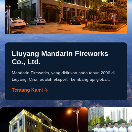
Liuyang Mandarin Fireworks
Co., Ltd.
Mandarin Fireworks, yang didirikan pada tahun 2006 di
Liuyang, Cina, adalah eksportir kembang api global
terkemuka dengan portofolio kembang api piroteknik yang
Tentang Kami
beragam dari kembang api tampilan konsumen dan
profesional.Selama 20 tahun terakhir, kami telah melayani
60+ importir di seluruh dunia. Kekuatan Kita Rantai
Pasokan: 108+ pabrik mitra peringkat teratas. Kontrol
Kualitas: Sistem inspeksi yang matang memenuhi
berbagai persyaratan pembeli. Fleksibilitas pesanan kecil:
MOQ rendah, ahli pesan