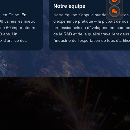
Notre équipe
, en Chine. En
Notre équipe s'appuie sur des décennies
08 usines les mieux
d'expérience pratique – la plupart de nos
 de 60 importateurs
professionnels du développement commer
20 ans. Un
de la R&D et de la qualité travaillent dans
 d’artifice de
l'industrie de l'exportation de feux d'artific
depuis plus de 10 ans. Nous sommes m
de l'AFSL et détenons la certification CE
Module E. Depuis 2016, nous sommes u
fournisseur de confiance sur le marché
canadien strict, témoignage de notre quali
de notre conformité inébranlables. Notre
engagement est prouvé : sous fo