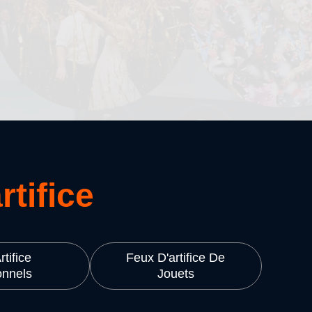
rtifice
tifice
Feux D'artifice De
onnels
Jouets