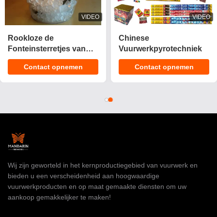
VIDEO
VIDEO
2025 Nieuwe 1.4 Pro
CE Goedgekeurd 1.4g
Cake Fireworks 200
UN0336 Aanpasbare
Shots Cake
Effecten Cake Vuurwerk
Contact opnemen
Contact opnemen
Pyrotechniek
Pyrotechnics voor
Consument Fireworks
Vieringen
Cake Voor Kerstmis
Wij zijn geworteld in het kernproductiegebied van vuurwerk en
bieden u een verscheidenheid aan hoogwaardige
vuurwerkproducten en op maat gemaakte diensten om uw
aankoop gemakkelijker te maken!