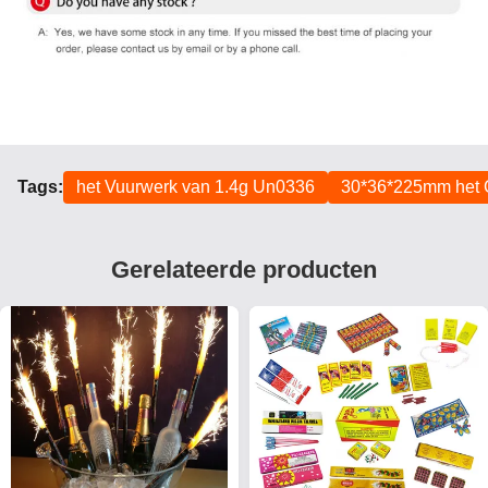
Tags:
het Vuurwerk van 1.4g Un0336
30*36*225mm het 
Gerelateerde producten