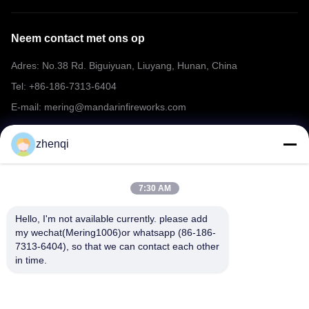
Neem contact met ons op
Adres: No.38 Rd. Biguiyuan, Liuyang, Hunan, China
Tel: +86-186-7313-6404
E-mail: mering@mandarinfireworks.com
zhenqi
Volg ons.
7:30 AM
Hello, I'm not available currently. please add 
my wechat(Mering1006)or whatsapp (86-186-
7313-6404), so that we can contact each other 
Snelle links
in time.
Over ons
producten
Nieuws
Neem contact met ons op