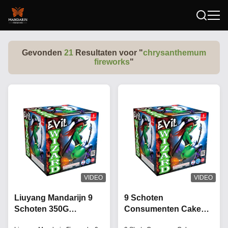
Gevonden
21
Resultaten voor "
chrysanthemum
fireworks
"
VIDEO
VIDEO
Liuyang Mandarijn 9
9 Schoten
Schoten 350G
Consumenten Cake
Aanpasbare
Vuurwerk