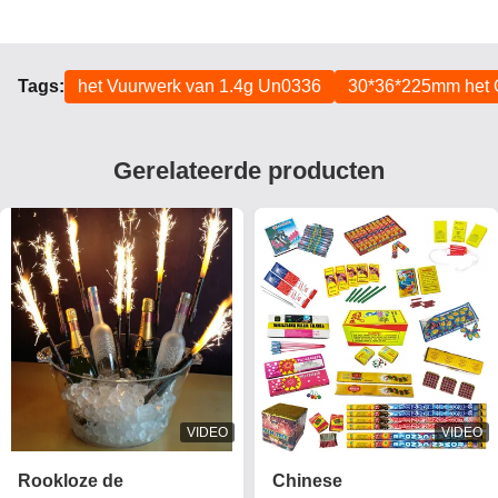
Tags:
het Vuurwerk van 1.4g Un0336
30*36*225mm het 
Gerelateerde producten
VIDEO
VIDEO
Rookloze de
Chinese