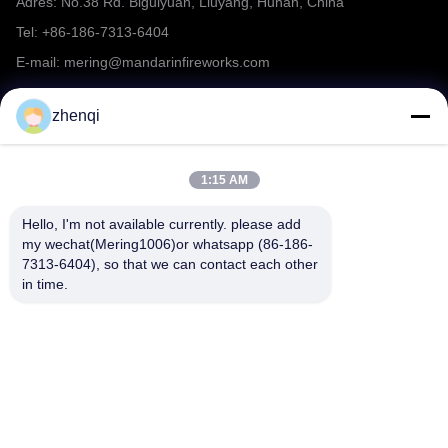
Adres: No.38 Rd. Biguiyuan, Liuyang, Hunan, China
Tel: +86-186-7313-6404
E-mail: mering@mandarinfireworks.com
zhenqi
Volg ons.
1:15 AM
Hello, I'm not available currently. please add 
my wechat(Mering1006)or whatsapp (86-186-
7313-6404), so that we can contact each other 
Snelle links
in time.
Over ons
producten
Nieuws
Neem contact met ons op
Veelgestelde vragen over
Video
vuurwerk