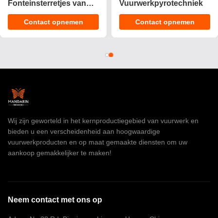
Fonteinsterretjes van
Vuurwerkpyrotechniek
het Stadiumijs/0,029
Contact opnemen
Contact opnemen
CBM Vuurwerk van
Verjaardagskaarsen
Wij zijn geworteld in het kernproductiegebied van vuurwerk en
bieden u een verscheidenheid aan hoogwaardige
vuurwerkproducten en op maat gemaakte diensten om uw
aankoop gemakkelijker te maken!
Neem contact met ons op