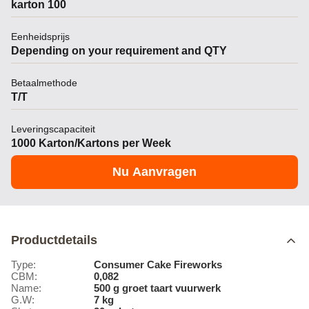
karton 100
Eenheidsprijs
Depending on your requirement and QTY
Betaalmethode
T/T
Leveringscapaciteit
1000 Karton/Kartons per Week
Nu Aanvragen
Productdetails
Type:
Consumer Cake Fireworks
CBM:
0,082
Name:
500 g groet taart vuurwerk
G.W:
7 kg