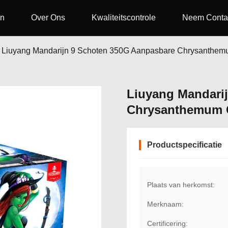
en
Over Ons
Kwaliteitscontrole
Neem Conta
Liuyang Mandarijn 9 Schoten 350G Aanpasbare Chrysanthe
Liuyang Mandari
Chrysanthemum 
Productspecificatie
Plaats van herkomst:
Merknaam:
Certificering: