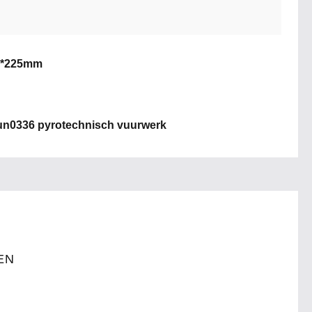
6*225mm
un0336 pyrotechnisch vuurwerk
EN