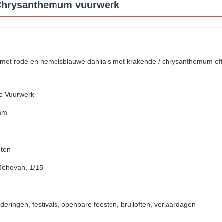
 Chrysanthemum vuurwerk
met rode en hemelsblauwe dahlia's met krakende / chrysanthemum ef
e Vuurwerk
mm
ten
 Jehovah, 1/15
deringen, festivals, openbare feesten, bruiloften, verjaardagen