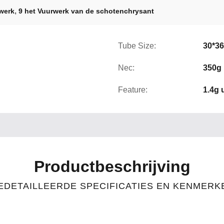
,
werk
9 het Vuurwerk van de schotenchrysant
Tube Size:
30*3
Nec:
350g
Feature:
1.4g 
Productbeschrijving
EDETAILLEERDE SPECIFICATIES EN KENMERK