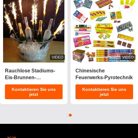
VIDEO
VIDEO
2025 Neues 1.4 Pro
CE-Zulassung 1.4g
Kuchenfeuerwerk 200
UN0336
Schüsse Kuchen
Anpassungsfähige
Kontaktieren Sie uns
Kontaktieren Sie uns
Pyrotechnik
Effekte Kuchen
jetzt
jetzt
Verbraucherfeuerwerk
Feuerwerk Pyrotechnik
Kuchen für
für Feiern
Weihnachten