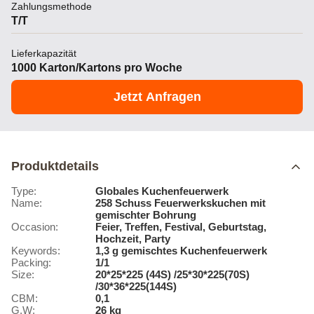
Zahlungsmethode
T/T
Lieferkapazität
1000 Karton/Kartons pro Woche
Jetzt Anfragen
Produktdetails
Type:
Globales Kuchenfeuerwerk
Name:
258 Schuss Feuerwerkskuchen mit
gemischter Bohrung
Occasion:
Feier, Treffen, Festival, Geburtstag,
Hochzeit, Party
Keywords:
1,3 g gemischtes Kuchenfeuerwerk
Packing:
1/1
Size:
20*25*225 (44S) /25*30*225(70S)
/30*36*225(144S)
CBM:
0,1
G.W:
26 kg