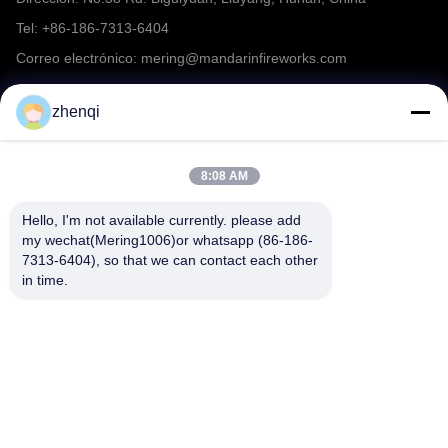
Tel: +86-186-7313-6404
Correo electrónico: mering@mandarinfireworks.com
zhenqi
Síguenos.
8:08 AM
Hello, I'm not available currently. please add 
my wechat(Mering1006)or whatsapp (86-186-
7313-6404), so that we can contact each other 
Enlaces rápidos
in time.
Sobre nosotros
productos
Noticias
Contacta con nosotros
Preguntas frecuentes sobre
El video
fuegos artificiales