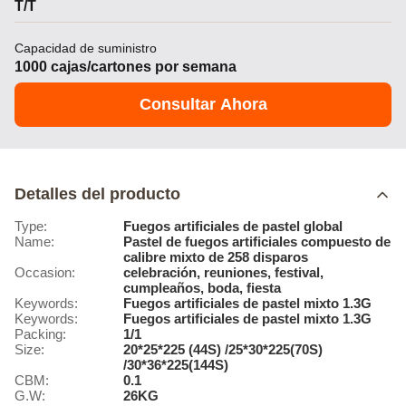
T/T
Capacidad de suministro
1000 cajas/cartones por semana
Consultar Ahora
Detalles del producto
Type:
Fuegos artificiales de pastel global
Name:
Pastel de fuegos artificiales compuesto de
calibre mixto de 258 disparos
Occasion:
celebración, reuniones, festival,
cumpleaños, boda, fiesta
Keywords:
Fuegos artificiales de pastel mixto 1.3G
Keywords:
Fuegos artificiales de pastel mixto 1.3G
Packing:
1/1
Size:
20*25*225 (44S) /25*30*225(70S)
/30*36*225(144S)
CBM:
0.1
G.W:
26KG