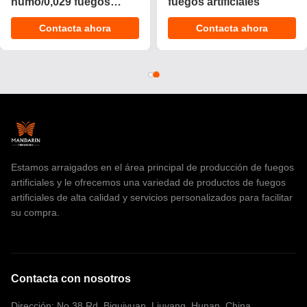
Torta Fuegos artificiales
artificiales pirotécnicos
200 disparos Torta
personalizable de 1,4 g
Contacta ahora
Contacta ahora
pirotecnia de consumo
UN0336 con
Fuegos artificiales Torta
certificación CE para
para Navidad
celebraciones
Estamos arraigados en el área principal de producción de fuegos
artificiales y le ofrecemos una variedad de productos de fuegos
artificiales de alta calidad y servicios personalizados para facilitar
su compra.
Contacta con nosotros
Dirección: No.38 Rd. Biguiyuan, Liuyang, Hunan, China