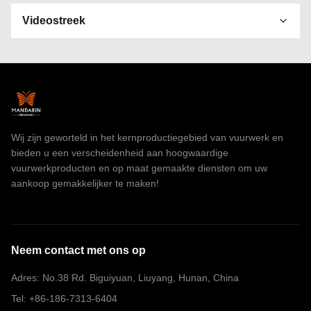
Videostreek
Alle video's
Consumer Cake Fireworks
smoke fireworks
Wij zijn geworteld in het kernproductiegebied van vuurwerk en
1.4G Pro Taartvuurwerk
bieden u een verscheidenheid aan hoogwaardige
Professionele Vuurwerkvertoning
vuurwerkproducten en op maat gemaakte diensten om uw
aankoop gemakkelijker te maken!
Vuurwerksterretje
IJsfontein sparklers
Neem contact met ons op
vuurwerk voor het toneel
Adres: No.38 Rd. Biguiyuan, Liuyang, Hunan, China
feest confetti kanon
Tel: +86-186-7313-6404
Vuurwerk op de markt van Jemen/Djibouti