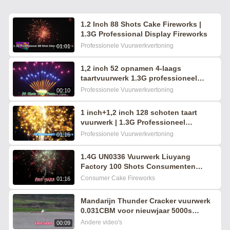
1.2 Inch 88 Shots Cake Fireworks |
1.3G Professional Display Fireworks
Professionele Vuurwerkvertoning
01:01
1,2 inch 52 opnamen 4-laags
taartvuurwerk 1.3G professioneel
displayvuurwerk
Professionele Vuurwerkvertoning
00:10
1 inch+1,2 inch 128 schoten taart
vuurwerk | 1.3G Professioneel
vuurwerk
Professionele Vuurwerkvertoning
01:16
1.4G UN0336 Vuurwerk Liuyang
Factory 100 Shots Consumenten
Vuurwerk 2025 Cake Vuurwerk
Consumer Cake Fireworks
01:16
Pyrotechniek
Mandarijn Thunder Cracker vuurwerk
0.031CBM voor nieuwjaar 5000s
Chinese Red Bangers vuurwerk
Andere video's
00:09