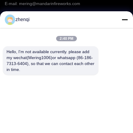
E-mail: mering@mandarinfireworks.com
Chinese Bangers Vuurwerk
zhenqi
Roman Candle Fireworks
Volg ons.
Stuk speelgoed vuurwerk
2:40 PM
Vuursysteem
Hello, I'm not available currently. please add 
my wechat(Mering1006)or whatsapp (86-186-
2026 Nieuwe aankomst Vuurwerk
7313-6404), so that we can contact each other 
Snelle links
in time.
Andere video's
Over ons
producten
Nieuws
Neem contact met ons op
Veelgestelde vragen over
Video
vuurwerk