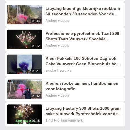
Liuyang krachtige kleurrijke rookbom
60 seconden 30 seconden Voor de
verjaardag
Andere video's
00:44
Professionele pyrotechniek Taart 208
Shots Taart Vuurwerk Speciale
effecten voor het feest
Andere video's
00:12
Kleur Fakkels 100 Schoten Dagrook
Cake Vuurwerk Geen Binnenbuis Voor
Bruiloft Festival Fotografie
smoke fireworks
00:21
Kleuren rookvlammen, handbommen
voor fotografie.
Andere video's
00:42
Liuyang Factory 300 Shots 1000 gram
cake vuurwerk Pyrotechniek voor de
viering evenementen festival
1.4G Pro Taartvuurwerk
01:15