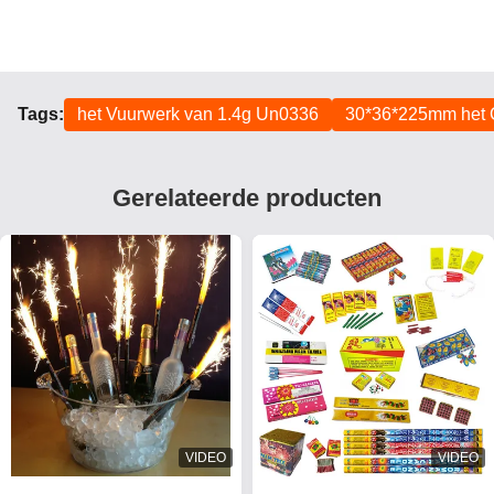
Tags:
het Vuurwerk van 1.4g Un0336
30*36*225mm het 
Gerelateerde producten
VIDEO
VIDEO