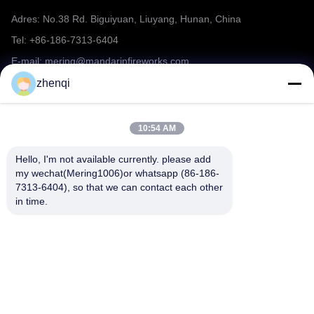
Adres: No.38 Rd. Biguiyuan, Liuyang, Hunan, China
Tel: +86-186-7313-6404
E-mail: mering@mandarinfireworks.com
zhenqi
Volg ons.
10:54 AM
Hello, I'm not available currently. please add 
my wechat(Mering1006)or whatsapp (86-186-
7313-6404), so that we can contact each other 
in time.
Snelle links
Over ons
producten
Nieuws
Neem contact met ons op
FAQ
Video