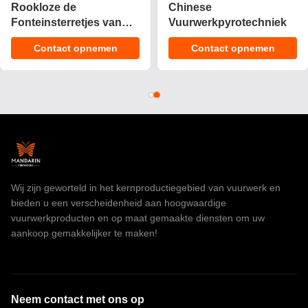
2025 Nieuwe 1.4 Pro
CE Goedgekeurd 1.4g
Cake Fireworks 200
UN0336 Aanpasbare
Shots Cake
Effecten Cake Vuurwerk
Contact opnemen
Contact opnemen
Pyrotechniek
Pyrotechnics voor
Consument Fireworks
Vieringen
Cake Voor Kerstmis
Wij zijn geworteld in het kernproductiegebied van vuurwerk en
bieden u een verscheidenheid aan hoogwaardige
vuurwerkproducten en op maat gemaakte diensten om uw
aankoop gemakkelijker te maken!
Neem contact met ons op