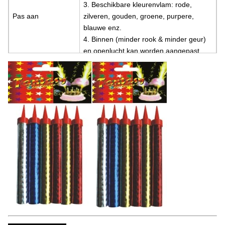
3. Beschikbare kleurenvlam: rode, 
Pas aan
zilveren, gouden, groene, purpere, 
blauwe enz.
4. Binnen (minder rook & minder geur) 
en openlucht kan worden aangepast.
5. Effect de duurtijd kan worden 
aangepast.
Korting van prijs
Afhankelijk van uw vereiste en QTY
Gelegenheid
viering, festival, huwelijk, verjaardag
Verpakking
100/6 (of Aangepast)
CBM
0,033