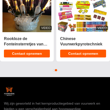
VIDEO
VIDEO
2025 Nieuwe 1.4 Pro
CE Goedgekeurd 1.4g
Cake Fireworks 200
UN0336 Aanpasbare
Shots Cake
Effecten Cake Vuurwerk
Contact opnemen
Contact opnemen
Pyrotechniek
Pyrotechnics voor
Consument Fireworks
Vieringen
Cake Voor Kerstmis
Wij zijn geworteld in het kernproductiegebied van vuurwerk en
bieden u een verscheidenheid aan hoogwaardige