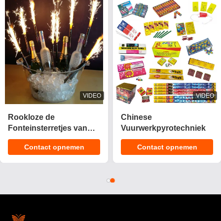
VIDEO
VIDEO
Rookloze de
Chinese
Fonteinsterretjes van
Vuurwerkpyrotechniek
het Stadiumijs/0,029
Contact opnemen
Contact opnemen
CBM Vuurwerk van
Verjaardagskaarsen