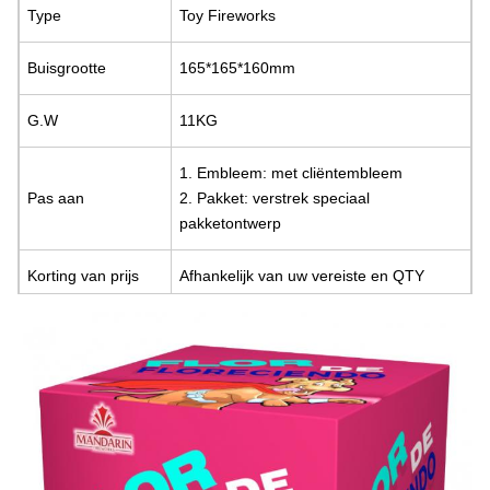
Type
Toy Fireworks
Buisgrootte
165*165*160mm
G.W
11KG
1.
Embleem: met cliëntembleem
Pas aan
2. Pakket: verstrek speciaal
pakketontwerp
Korting van prijs
Afhankelijk van uw vereiste en QTY
Verpakking
12/1
CBM
0,055
Gelegenheid
Festival, Viering, Nieuw jaar