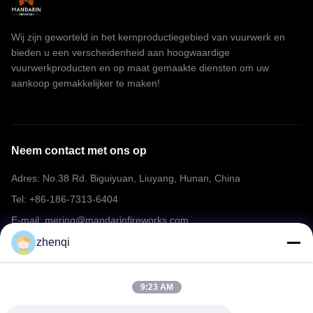
Wij zijn geworteld in het kernproductiegebied van vuurwerk en
bieden u een verscheidenheid aan hoogwaardige
vuurwerkproducten en op maat gemaakte diensten om uw
aankoop gemakkelijker te maken!
Neem contact met ons op
Adres: No.38 Rd. Biguiyuan, Liuyang, Hunan, China
Tel: +86-186-7313-6404
E-mail: mering@mandarinfireworks.com
zhenqi
Volg ons.
9:23 AM