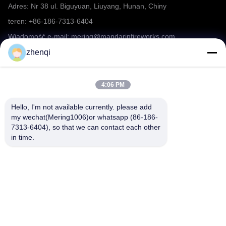
Adres: Nr 38 ul. Biguyuan, Liuyang, Hunan, Chiny
teren: +86-186-7313-6404
Wiadomość e-mail: mering@mandarinfireworks.com
zhenqi
Chodź za nami.
4:06 PM
Hello, I'm not available currently. please add 
my wechat(Mering1006)or whatsapp (86-186-
7313-6404), so that we can contact each other 
in time.
Szybkie linki
O nas
produkty
Aktualności
Skontaktuj się z nami
Fireworks FAQ
Wideo