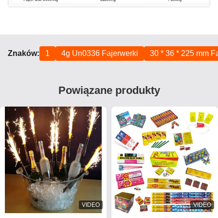
Znaków:
1
4g Un0336 Fajerwerki
30 * 36 * 225 mm F
Powiązane produkty
VIDEO
VIDEO