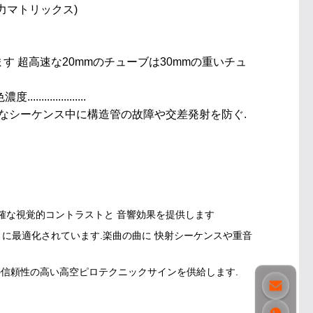
力マトリックス)
す 超高速な20mmのチューブは30mmの重いチュ
...........
なシーケンス中に構造管の故障や交差発射を防ぐ.
確な視覚的コントラストと 音響効果を提供します
fire) に最適化されています.楽曲の曲に 快射シーケンスや重音
の信頼性の高い高空ピロテクニックサインを供給します.