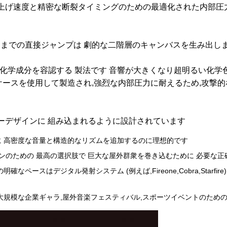
直打ち上げ速度と精密な断裂タイミングのための最適化された内部圧
インチまでの直接ジャンプは 劇的な二階層のキャンバスを生み出しま
分を容認する 製法です 音響が大きくなり超明るい化学色濃度..........
ースを使用して製造され,強烈な内部圧力に耐えるため,攻撃的
ョーデザインに 組み込まれるように設計されています
 高密度な音量と構造的なリズムを追加するのに理想的です
ンのための 最高の選択肢で 巨大な屋外群衆を巻き込むために 必要な正
明確なペースはデジタル発射システム (例えば,Fireone,Cobra,Star
大規模な企業ギャラ,屋外音楽フェスティバル,スポーツイベントのため