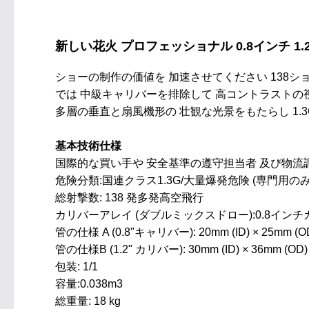
新しい花火 プロフェッショナル 0.8インチ 1.2イ
ショーの制作の価値を 加速させてください 138シ
では 中級キャリバーを排除して 高コントラストの
多層の垂直と扇風機形の 壮観な光景をもたらし 1
基本技術仕様
国際的な買い手や 安全基準の遵守担当者 及び物流
危険分類:国連クラス1.3G/大量爆発危険 (専門用のみ
総射撃数: 138 発多発高空飛行
カリバーアレイ (ダブルミックスドロー):0.8イン
管の仕様 A (0.8"キャリバー): 20mm (ID) × 25mm (O
管の仕様B (1.2" カリバー): 30mm (ID) × 36mm (OD)
包装: 1/1
容量:0.038m3
総重量: 18 kg