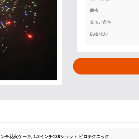
価格:
支払い条件:
供給能力:
,
8インチ花火ケーキ
1.2インチ138ショット ピロテクニック