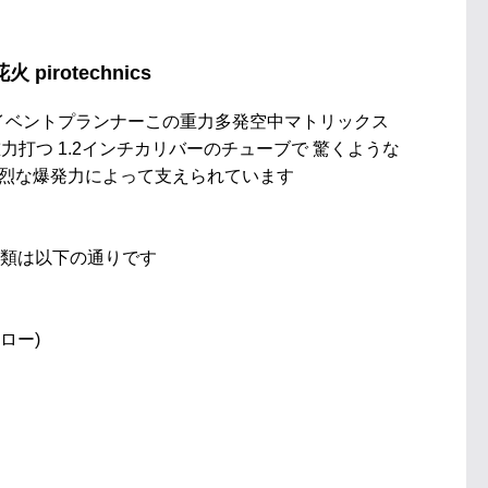
irotechnics
都市イベントプランナーこの重力多発空中マトリックス
打つ 1.2インチカリバーのチューブで 驚くような
強烈な爆発力によって支えられています
分類は以下の通りです
ロー)