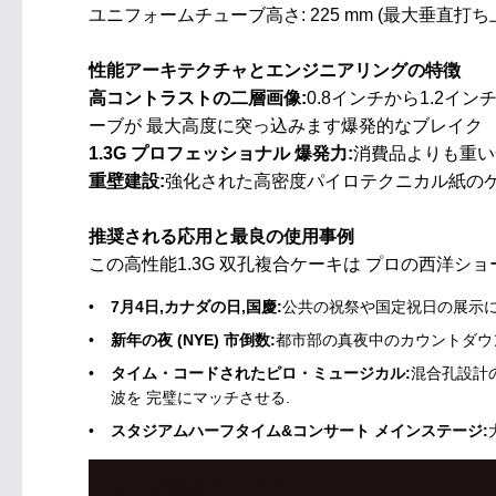
ユニフォームチューブ高さ: 225 mm (最大垂
性能アーキテクチャとエンジニアリングの特徴
高コントラストの二層画像:
0.8インチから1.2
ーブが 最大高度に突っ込みます爆発的なブレイク
1.3G プロフェッショナル 爆発力:
消費品よりも重い化学成
重壁建設:
強化された高密度パイロテクニカル紙のケ
推奨される応用と最良の使用事例
この高性能1.3G 双孔複合ケーキは プロの西洋シ
7月4日,カナダの日,国慶:
公共の祝祭や国定祝日の展示に
新年の夜 (NYE) 市倒数:
都市部の真夜中のカウントダウ
タイム・コードされたピロ・ミュージカル:
混合孔設計の
波を 完璧にマッチさせる.
スタジアムハーフタイム&コンサート メインステージ: