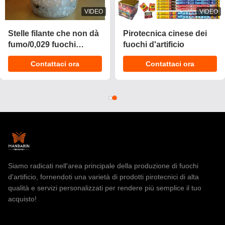
VIDEO
VIDEO
2025 Nuovo 1.4 Pro
Torta di fuochi d'artificio
Torta fuochi d'artificio
pirotecnici da 1,4 g
200 colpi Torta
UN0336 approvata CE
Contattaci ora
Contattaci ora
pirotecnica Consumo
con effetti
fuochi d'artificio Torta
personalizzabili per
per Natale
celebrazioni
Siamo radicati nell'area principale della produzione di fuochi
d'artificio, fornendoti una varietà di prodotti pirotecnici di alta
qualità e servizi personalizzati per rendere più semplice il tuo
acquisto!