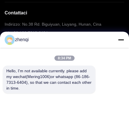
Contattaci
Indirizzo: No.38 Rd. Biguiyuan, Liuyang, Hunan, Cina
tel: +86-186-7313-6404
zhenqi
E-mail: mering@mandarinfireworks.com
8:34 PM
Seguiteci.
Hello, I'm not available currently. please add 
my wechat(Mering1006)or whatsapp (86-186-
7313-6404), so that we can contact each other 
in time.
Collegamenti rapidi
Su di noi
prodotti
Notizie
Contattaci