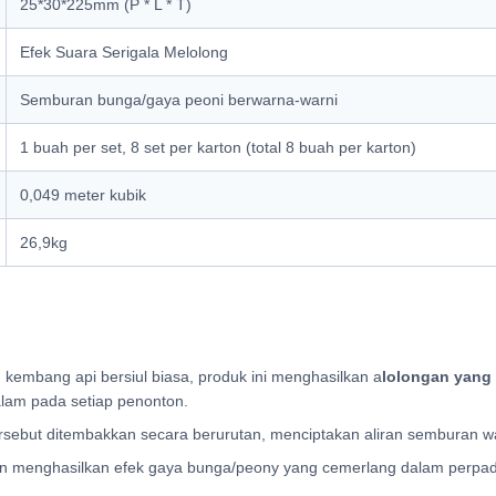
25*30*225mm (P * L * T)
Efek Suara Serigala Melolong
Semburan bunga/gaya peoni berwarna-warni
1 buah per set, 8 set per karton (total 8 buah per karton)
0,049 meter kubik
26,9kg
kembang api bersiul biasa, produk ini menghasilkan a
lolongan yang 
lam pada setiap penonton.
rsebut ditembakkan secara berurutan, menciptakan aliran semburan war
an menghasilkan efek gaya bunga/peony yang cemerlang dalam perpad