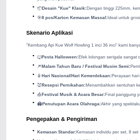
📦
Desain "Kue" Klasik:
Dengan tinggi 225mm, kem
🎯
8 pcs/Karton Kemasan Massal:
Ideal untuk gro
Skenario Aplikasi
"Kembang Api Kue Wolf Howling 1 inci 36 inci" kami bany
🐺
Pesta Halloween:
Efek lolongan serigala sangat
🎆
Malam Tahun Baru / Festival Musim Semi:
Pemb
🏮
Hari Nasional/Hari Kemerdekaan:
Perayaan hari
💒
Resepsi Pernikahan:
Menambahkan sentuhan kej
🎪
Festival Musik & Acara Besar:
Final panggung 
🏟️
Penutupan Acara Olahraga:
Akhir yang spektak
Pengepakan & Pengiriman
Kemasan Standar:
Kemasan individu per set, 8 set