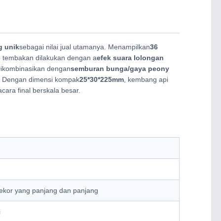
g unik
sebagai nilai jual utamanya. Menampilkan
36
iap tembakan dilakukan dengan a
efek suara lolongan
Dikombinasikan dengan
semburan bunga/gaya peony
n. Dengan dimensi kompak
25*30*225mm
, kembang api
cara final berskala besar.
ekor yang panjang dan panjang
i