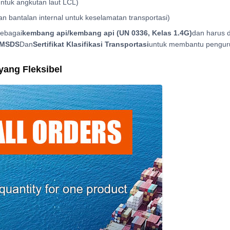
ntuk angkutan laut LCL)
an bantalan internal untuk keselamatan transportasi)
sebagai
kembang api/kembang api (UN 0336, Kelas 1.4G)
dan harus 
MSDS
Dan
Sertifikat Klasifikasi Transportasi
untuk membantu penguru
ang Fleksibel