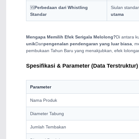
🆚
Perbedaan dari Whistling
Siulan standar
Standar
utama
Mengapa Memilih Efek Serigala Melolong?
Di antara k
unik
Dan
pengenalan pendengaran yang luar biasa
, m
pembukaan Tahun Baru yang menakjubkan, efek lolongan 
Spesifikasi & Parameter (Data Terstruktur)
Parameter
Nama Produk
Diameter Tabung
Jumlah Tembakan