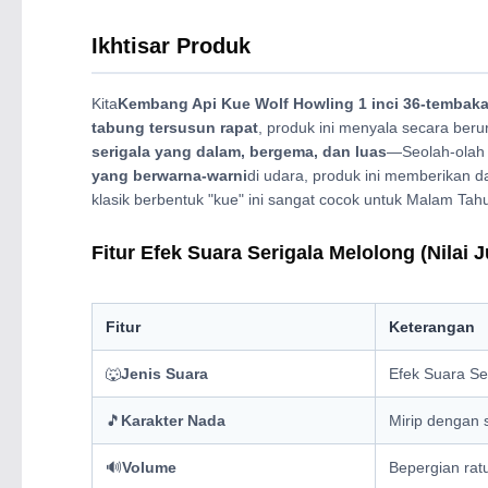
Ikhtisar Produk
Kita
Kembang Api Kue Wolf Howling 1 inci 36-tembak
tabung tersusun rapat
, produk ini menyala secara beru
serigala yang dalam, bergema, dan luas
—Seolah-olah 
yang berwarna-warni
di udara, produk ini memberikan 
klasik berbentuk "kue" ini sangat cocok untuk Malam Tahu
Fitur Efek Suara Serigala Melolong (Nilai Ju
Fitur
Keterangan
🐺
Jenis Suara
Efek Suara Se
🎵
Karakter Nada
Mirip dengan 
🔊
Volume
Bepergian rat