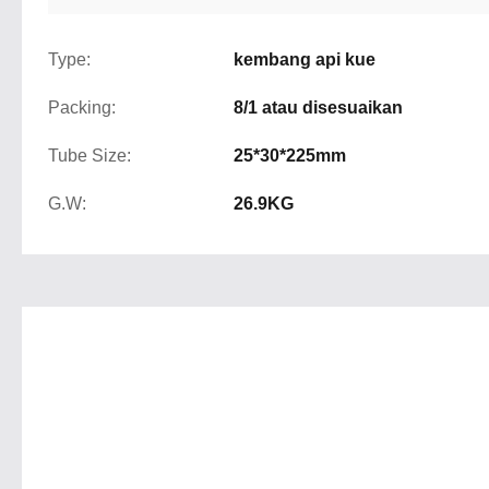
Type:
kembang api kue
Packing:
8/1 atau disesuaikan
Tube Size:
25*30*225mm
G.W:
26.9KG