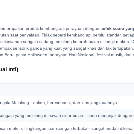
an
merupakan produk kembang api perayaan dengan a
efek suara yan
rutan saat penyalaan. Tidak seperti kembang api bersiul standar, set
sekawanan serigala sedang melolong ke arah bulan di langit malam. 
dampak sensorik ganda yang kuat yang sangat khas dan tak terlupaka
n Baru, pesta Halloween, perayaan Hari Nasional, festival musik, dan a
al Inti)
rigala Melolong—dalam, beresonansi, dan luas jangkauannya
serigala yang melolong di bawah sinar bulan—nada menanjak dengan 
usan meter di lingkungan luar ruangan terbuka—sangat mudah dikenal