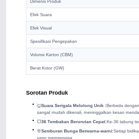
Dimensi Produk
Efek Suara
Efek Visual
Spesifikasi Pengepakan
Volume Karton (CBM)
Berat Kotor (GW)
Sorotan Produk
🐺
Suara Serigala Melolong Unik :
Berbeda dengan 
sangat mudah dikenali, meninggalkan kesan menda
💥
36 Tembakan Berurutan Cepat:
Ke-36 tabung te
🌸
Semburan Bunga Berwarna-warni:
Setiap bidik
yang mempesona.