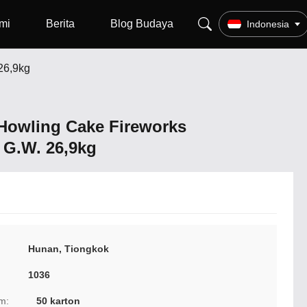
mi
Berita
Blog Budaya
Indonesia
26,9kg
 Howling Cake Fireworks
 G.W. 26,9kg
Hunan, Tiongkok
1036
m:
50 karton