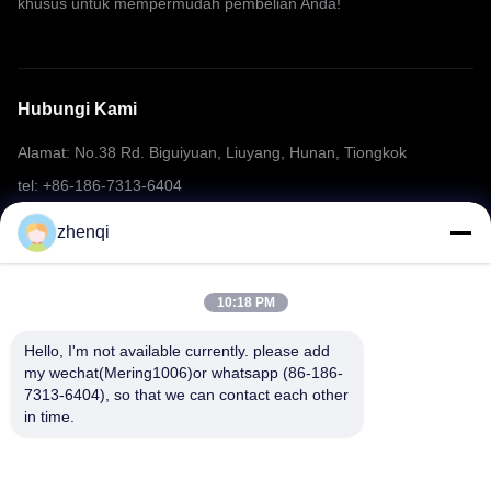
khusus untuk mempermudah pembelian Anda!
Hubungi Kami
Alamat: No.38 Rd. Biguiyuan, Liuyang, Hunan, Tiongkok
tel: +86-186-7313-6404
E-mail: mering@mandarinfireworks.com
zhenqi
10:18 PM
Ikuti kami.
Hello, I'm not available currently. please add 
my wechat(Mering1006)or whatsapp (86-186-
7313-6404), so that we can contact each other 
in time.
Tautan cepat
Tentang Kami
Produk