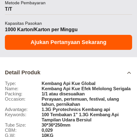
Metode Pembayaran
T/T
Kapasitas Pasokan
1000 Karton/Karton per Minggu
Ajukan Pertanyaan Sekarang
Detail Produk
Type:
Kembang Api Kue Global
Name:
Kembang Api Kue Efek Melolong Serigala
Packing:
1/1 atau disesuaikan
Occasion:
Perayaan, pertemuan, festival, ulang
tahun, pernikahan
Advantage:
1.3G Pyrotechnics Kembang api
Keywords:
100 Tembakan 1" 1.3G Kembang Api
Tampilan Udara Bersiul
Tube Size:
30*36*250mm
CBM:
0,029
G.W:
10KG