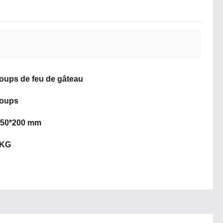
oups de feu de gâteau
coups
450*200 mm
6KG