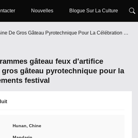
ntacter
Nouvelles
Blogue Sur La Culture
300 Coups 1000 Grammes Gâteau Feux D'artifice Liuyang Usine De Gros Gâteau Pyrotechnique Pour La Célébration Événements Festival
rammes gâteau feux d'artifice
 gros gâteau pyrotechnique pour la
ments festival
duit
Hunan, Chine
Mandarin