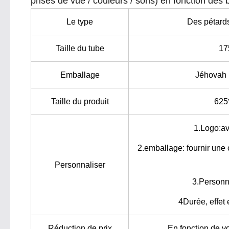
prises de vue / couleurs / sons) en fonction des 
Le type
Des pétards 
Taille du tube
17
Emballage
Jéhovah 
Taille du produit
625
1.Logo:av
2.emballage: fournir une 
Personnaliser
3.
Personn
4Durée, effet
Réduction de prix
En fonction de v