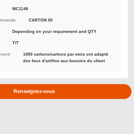
MC1148
ommande:
CARTON 50
Depending on your requirement and QTY
T/T
ement:
1000 cartons/cartons par mois ont adapté
des feux d'artifice aux besoins du client
Renseignez-vous