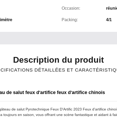
Occasion:
réuni
limètre
Packing:
4/1
Description du produit
CIFICATIONS DÉTAILLÉES ET CARACTÉRISTI
de salut feux d'artifice feux d'artifice chinois
eau de salut Pyrotechnique Feux D'Artific 2023 Feux d'artifice chinois 
era toujours en saison, vous offrant une scène fantastique et aidant à 