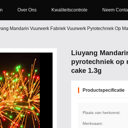
en
Over Ons
Kwaliteitscontrole
Neem Conta
yang Mandarin Vuurwerk Fabriek Vuurwerk Pyrotechniek Op Ma
Liuyang Mandarin
pyrotechniek op 
cake 1.3g
Productspecificatie
Plaats van herkomst:
Merknaam: