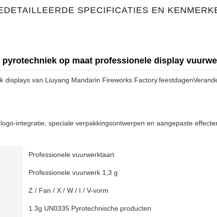
EDETAILLEERDE SPECIFICATIES EN KENMERK
 pyrotechniek op maat professionele display vuurwe
k displays van Liuyang Mandarin Fireworks Factory.feestdagenVerande
ogo-integratie, speciale verpakkingsontwerpen en aangepaste effecten
Professionele vuurwerktaart
Professionele vuurwerk 1,3 g
Z / Fan / X / W / I / V-vorm
1.3g UN0335 Pyrotechnische producten