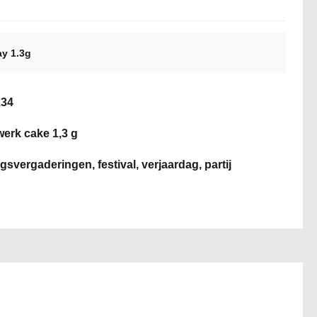
ay 1.3g
34
erk cake 1,3 g
ngsvergaderingen, festival, verjaardag, partij