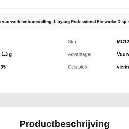
,
e vuurwerk tentoonstelling
Liuyang Professional Fireworks Displ
Sku:
MC12
 1,3 g
Advantage:
Vuurw
335
Occasion:
vieri
Productbeschrijving