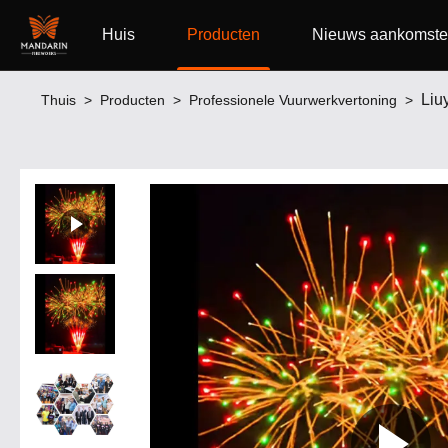
Huis
Producten
Nieuws aankomst
Liu
Thuis
>
Producten
>
Professionele Vuurwerkvertoning
>