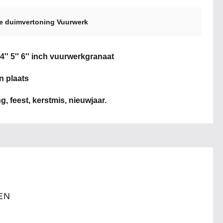
de duimvertoning Vuurwerk
' 4'' 5'' 6'' inch vuurwerkgranaat
n plaats
ng, feest, kerstmis, nieuwjaar.
EN