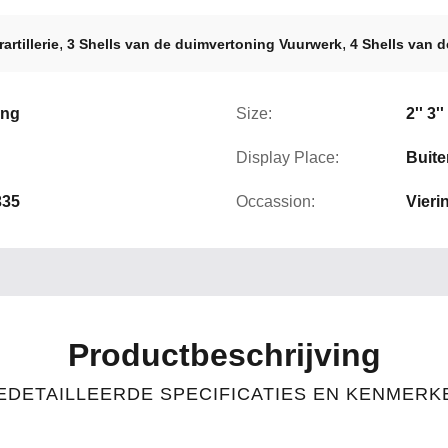
,
,
rtillerie
3 Shells van de duimvertoning Vuurwerk
4 Shells van 
ing
Size:
2'' 3'
Display Place:
Buite
335
Occassion:
Vieri
Productbeschrijving
EDETAILLEERDE SPECIFICATIES EN KENMERK