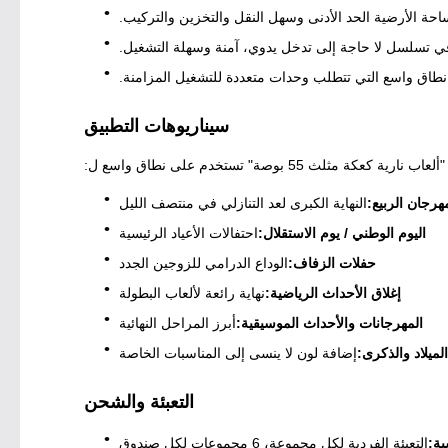
يًا في تسلسل لا حاجة إلى تدخل يدوي، آمنة وسهلة التشغيل.
 نطاق واسع التي تتطلب وحدات متعددة للتشغيل المزامنة.
سيناريوهات التطبيق
عاب نارية كعكة مثلث 55 بوصة" تستخدم على نطاق واسع ل:
رجان الربيع:
النهاية الكبرى لعد التنازلي في منتصف الليل
اليوم الوطني / يوم الاستقلال:
احتفالات الأعياد الرئيسية
حفلات الزفاف:
الوداع الدرامي للزوجين الجدد
إغلاق الأحداث الرياضية:
نهاية رائعة لألعاب البطولة
المهرجانات والأحداث الموسيقية:
أبرز المراحل النهائية
الميلاد والذكرى:
إضافة لون لا ينسى إلى المناسبات الخاصة
التعبئة والشحن
ية:
التعبئة الفردية لكل مجموعة، 6 مجموعات لكل صندوق