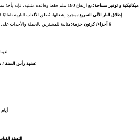
ميكانيكية و توفير مساحة:
مع ارتفاع 150 ملم فقط وقاعدة مثلثية، فإنه يأخذ مساحة الأرضية الحد الأدنى وسهل النقل والتخزين والتركيب.
إطلاق النار الآلي السريع:
بمجرد إشعالها، تُطلق الألعاب النارية تلقائ
6 أجزاء/ كرتون حزمة:
مثالية للمشترين بالجملة والأحداث على
لدينا "أل
عشية رأس السنة / مه
أيام 
التعبئة القياس