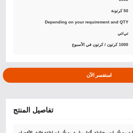
50 كرتونة
Depending on your requirement and QTY
تي/تي
1000 كرتون / كرتون في الأسبوع
استفسر الآن
تفاصيل المنتج
,
لث مع تأثيرات مختلطة
ألعاب نارية مع تأثيرات لؤلؤة فلاش الأقحوان