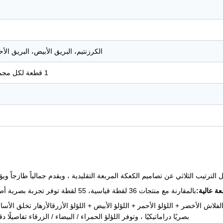
الكرزنتيم، البريق الأبيض، البريق الأح
1 قطعة لكل مجموعة، 6 مجموعات لكل علبة (6 قطعة في المجموع لكل علبة)
 الترتيب الثلاثي عن تصاميم الكعكة المربعة التقليدية ، ويقدم جمالياً طازجاً وي
بالمقارنة مع منتجات 36 لقطة قياسية، 55 لقطة توفر تجربة بصرية أطول وأكثر إثارة للاهتمام مع فعالية أفضل من حيث التكلفة.
فلاش الأخضر + اللؤلؤ الأحمر + اللؤلؤ الأبيض + اللؤلؤ الأزرقالأزهار تخلق الأساس
بصريًا دراماتيكيًا ، وتوفر اللؤلؤ الحمراء / البيضاء / الزرقاء تفاصيلًا 