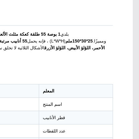
بلدي
1 بوصة 55 طلقة كعكة مثلث الألعاب النارية
ومميزًا.
25*30*150ملم
(L*W*H) ، فإنه يحمل
55 أنابيب مرتبة بشكل كثيف
الأحمر، اللؤلؤ الأبيض، اللؤلؤ الأزرق
الأشكال الثلاثية لا تخلق
المعلم
اسم المنتج
قطر الأنابيب
عدد اللقطات