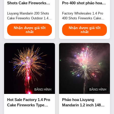
Shots Cake Fireworks
Pro 400 shot pháo hoa
Outdoor 1.4 Pro Cake
Cake New Item Cake
Pyrotechnics Nhà cung
Liuyang Mandarin 200 Shots
pháo hoa Pyrotechnics
Factory Wholesales 1.4 Pro
Cake Fireworks Outdoor 1.4
400 Shots Fireworks Cake
cấp pháo hoa năm mới
Pro Cake Pyrotechnics
New Item Cake Fireworks
Nhận được giá tốt
Nhận được giá tốt
Elevate your wedding,
Pyrotechnics Perfect for
nhất
nhất
festival, city event, or birthday
weddings, celebrations,
celebration with breathtaking
festivals, New Year's events,
fireworks displays that create
city celebrations, and
memorable experiences and
birthdays. Elevate any
take your event to the next
occasion with stunning
level. Flexible Small-Batch
pyrotechnic displays that
Order Fulfillment We ...
create unforgettable visual
experiences. ...
BĂNG HÌNH
BĂNG HÌNH
Hot Sale Factory 1.4 Pro
Pháo hoa Liuyang
Cake Fireworks Type
Mandarin 1.2 inch 148
And Christmas Occasion
phát Bánh pháo hoa mới