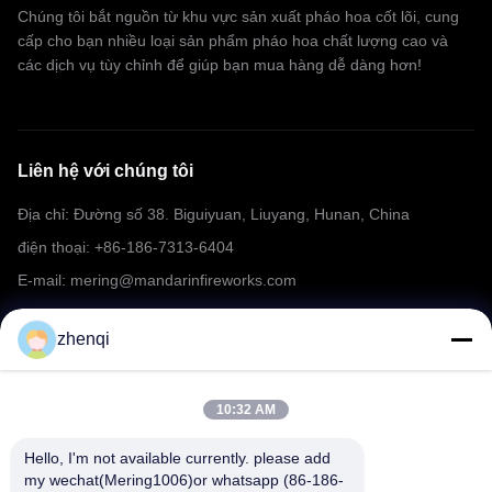
pháo hoa đồ chơi
Chúng tôi bắt nguồn từ khu vực sản xuất pháo hoa cốt lõi, cung
cấp cho bạn nhiều loại sản phẩm pháo hoa chất lượng cao và
các dịch vụ tùy chỉnh để giúp bạn mua hàng dễ dàng hơn!
Liên hệ với chúng tôi
Địa chỉ: Đường số 38. Biguiyuan, Liuyang, Hunan, China
điện thoại: +86-186-7313-6404
E-mail: mering@mandarinfireworks.com
zhenqi
Đi theo chúng tôi.
10:32 AM
Hello, I'm not available currently. please add 
my wechat(Mering1006)or whatsapp (86-186-