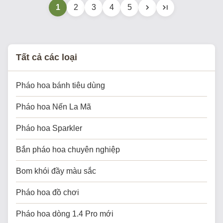
1
2
3
4
5
festivals, New Year's events,
city celebrations, and
birthdays. Our fireworks
displays create ...
Tất cả các loại
Pháo hoa bánh tiêu dùng
Pháo hoa Nến La Mã
Pháo hoa Sparkler
Bắn pháo hoa chuyên nghiệp
Bom khói đầy màu sắc
Pháo hoa đồ chơi
Pháo hoa dòng 1.4 Pro mới