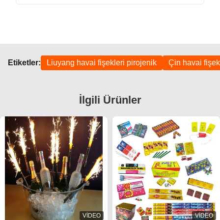
Etiketler:
Liuyang havai fişekleri pirojenik
Çin havai fişek
İlgili Ürünler
VIDEO
VIDEO