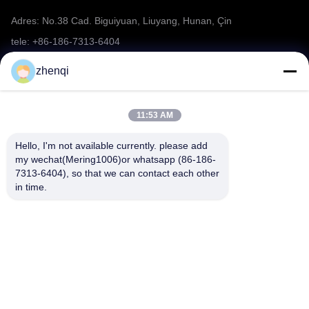
Adres: No.38 Cad. Biguiyuan, Liuyang, Hunan, Çin
tele: +86-186-7313-6404
E-posta: mering@mandarinfireworks.com
zhenqi
11:53 AM
Bizi takip edin.
Hello, I'm not available currently. please add 
my wechat(Mering1006)or whatsapp (86-186-
7313-6404), so that we can contact each other 
in time.
Hızlı bağlantılar
Bizim Hakkımızda
Ürünler
Haberler
Bize Ulaşın
Havai Fişek SSS
Video