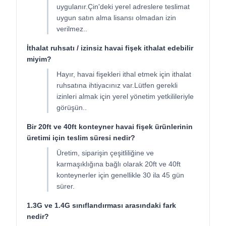
uygulanır.Çin'deki yerel adreslere teslimat
uygun satın alma lisansı olmadan izin
verilmez..
İthalat ruhsatı / izinsiz havai fişek ithalat edebilir
miyim?
Hayır, havai fişekleri ithal etmek için ithalat
ruhsatına ihtiyacınız var.Lütfen gerekli
izinleri almak için yerel yönetim yetkilileriyle
görüşün..
Bir 20ft ve 40ft konteyner havai fişek ürünlerinin
üretimi için teslim süresi nedir?
Üretim, siparişin çeşitliliğine ve
karmaşıklığına bağlı olarak 20ft ve 40ft
konteynerler için genellikle 30 ila 45 gün
sürer.
1.3G ve 1.4G sınıflandırması arasındaki fark
nedir?