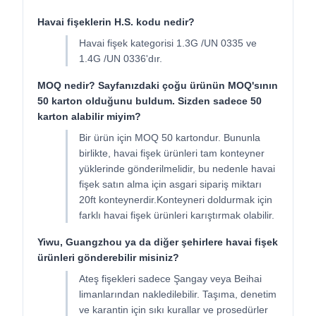
Havai fişeklerin H.S. kodu nedir?
Havai fişek kategorisi 1.3G /UN 0335 ve
1.4G /UN 0336'dır.
MOQ nedir? Sayfanızdaki çoğu ürünün MOQ'sının
50 karton olduğunu buldum. Sizden sadece 50
karton alabilir miyim?
Bir ürün için MOQ 50 kartondur. Bununla
birlikte, havai fişek ürünleri tam konteyner
yüklerinde gönderilmelidir, bu nedenle havai
fişek satın alma için asgari sipariş miktarı
20ft konteynerdir.Konteyneri doldurmak için
farklı havai fişek ürünleri karıştırmak olabilir.
Yiwu, Guangzhou ya da diğer şehirlere havai fişek
ürünleri gönderebilir misiniz?
Ateş fişekleri sadece Şangay veya Beihai
limanlarından nakledilebilir. Taşıma, denetim
ve karantin için sıkı kurallar ve prosedürler