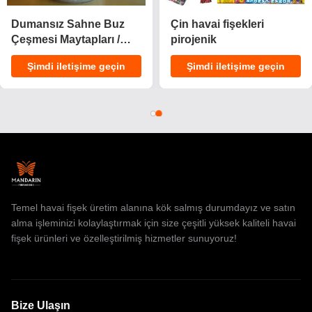
Dumansız Sahne Buz
Çin havai fişe
Çeşmesi Maytapları /
pirojenik
0.029 CBM Doğum Günü
şime geçin
Şimdi iletişime geçin
Şimdi ileti
Mumları Havai Fişekler
Temel havai fişek üretim alanına kök salmış durumdayız ve satın
alma işleminizi kolaylaştırmak için size çeşitli yüksek kaliteli havai
fişek ürünleri ve özelleştirilmiş hizmetler sunuyoruz!
Bize Ulaşın