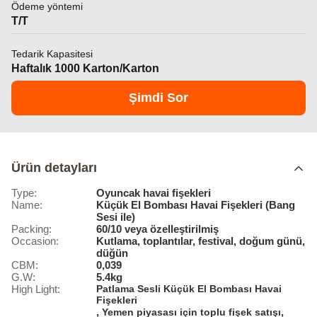
Ödeme yöntemi
T/T
Tedarik Kapasitesi
Haftalık 1000 Karton/Karton
Şimdi Sor
Ürün detayları
Type:
Oyuncak havai fişekleri
Name:
Küçük El Bombası Havai Fişekleri (Bang
Sesi ile)
Packing:
60/10 veya özelleştirilmiş
Occasion:
Kutlama, toplantılar, festival, doğum günü,
düğün
CBM:
0,039
G.W:
5.4kg
High Light:
Patlama Sesli Küçük El Bombası Havai
Fişekleri
,
,
Yemen piyasası için toplu fişek satışı