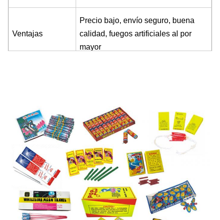
Precio bajo, envío seguro, buena
Ventajas
calidad, fuegos artificiales al por
mayor
El logotipo y el diseño 
Personalizar
personalizados son aceptados
Descuento del
Dependiendo de su requisito y QTY
precio
celebración, festival, boda,
Oportunidad
cumpleaños,
Eventos, fiestas
Nombre
fuegos artificiales al por mayor