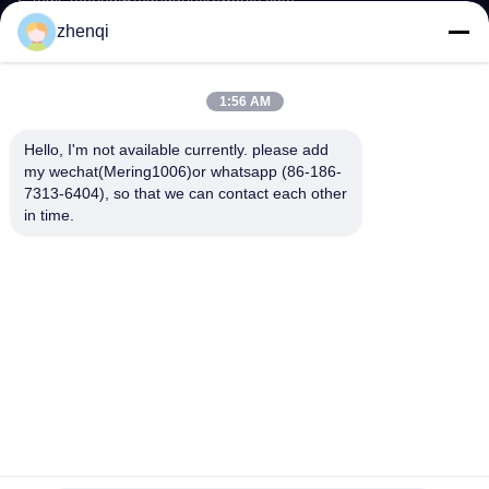
zhenqi
Segue-nos.
1:56 AM
Hello, I'm not available currently. please add 
my wechat(Mering1006)or whatsapp (86-186-
7313-6404), so that we can contact each other 
in time.
Links rápidos
Sobre nós
produtos
Notícias
Contacte-nos
Perguntas frequentes
Vídeo
© 2021-2026 Liuyang Mandarin Fireworks Co., Ltd.. . Todos os direitos
reservados.