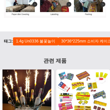
태그:
1.4g Un0336 불꽃놀이
30*36*225mm 소비자 케
관련 제품