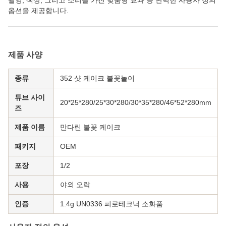
촬영, 색상, 그리고 소리를 가진 맞춤형 효과 등 완벽한 사용자 정의
옵션을 제공합니다.
제품 사양
종류
352 샷 케이크 불꽃놀이
튜브 사이
20*25*280/25*30*280/30*35*280/46*52*280mm
즈
제품 이름
만다린 불꽃 케이크
패키지
OEM
포장
1/2
사용
야외 오락
인증
1.4g UN0336 피로테크닉 소화품