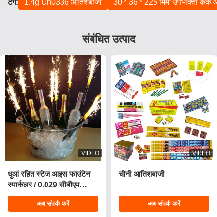
टैग:
1.4g Un0336 आतिशबाजी
30 * 36 * 225 मिमी उपभोक्ता केक
संबंधित उत्पाद
VIDEO
VIDEO
धुआं रहित स्टेज आइस फाउंटेन
चीनी आतिशबाजी
स्पार्कलर / 0.029 सीबीएम
जन्मदिन मोमबत्तियाँ आतिशबाजी
अब संपर्क करें
अब संपर्क करें