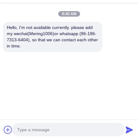
9:40 AM
हमारे पीछे आओ
Hello, I'm not available currently. please add 
my wechat(Mering1006)or whatsapp (86-186-
7313-6404), so that we can contact each other 
in time.
त्वरित लिंक
हमारे बारे में
उत्पादों
समाचार
हमसे संपर्क करें
आतिशबाजी अक्सर पूछे जाने वाले प्रश्न
वीडियो
© 2021-2026 Liuyang Mandarin Fireworks Co., Ltd.. . सर्वाधिकार सुरक्षित।
गोपनीयता नीति