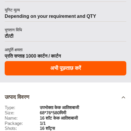
यूनिट मूल्य
Depending on your requirement and QTY
भुगतान विधि
टी/टी
आपूर्ति क्षमता
प्रति सप्ताह 1000 कार्टन / कार्टन
अभी पूछताछ करें
उत्पाद विवरण
Type:
उपभोक्ता केक आतिशबाजी
Size:
68*76*580मिमी
Name:
16 शॉट केक आतिशबाजी
Package:
1/1
Shots:
16 शॉट्स