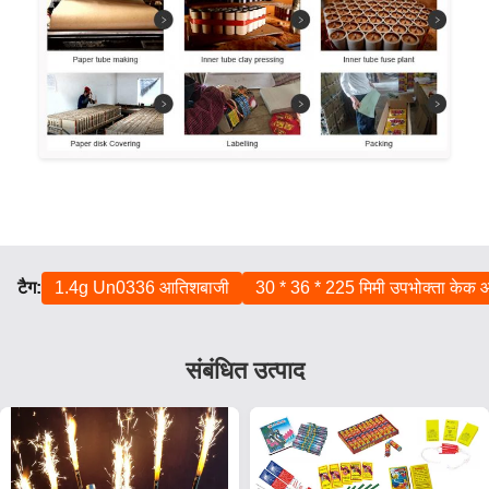
टैग:
1.4g Un0336 आतिशबाजी
30 * 36 * 225 मिमी उपभोक्ता केक
संबंधित उत्पाद