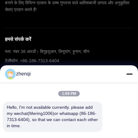
बनाने के लिए विभिन्न प्रकार के उच्च गुणवत्ता वाले आतिशबाजी उत्पाद और अनुकूलित
सेवाएं प्रदान करते हैं!
हमसे संपर्क करें
पता: नंबर 38 आरडी। बिगुइयुआन, लियूयांग, हुनान, चीन
टेलीफोन: +86-186-7313-6404
ईमेल: mering@mandarinfireworks.com
zhenqi
1:09 PM
हमारे पीछे आओ
Hello, I'm not available currently. please add 
my wechat(Mering1006)or whatsapp (86-186-
7313-6404), so that we can contact each other 
in time.
त्वरित लिंक