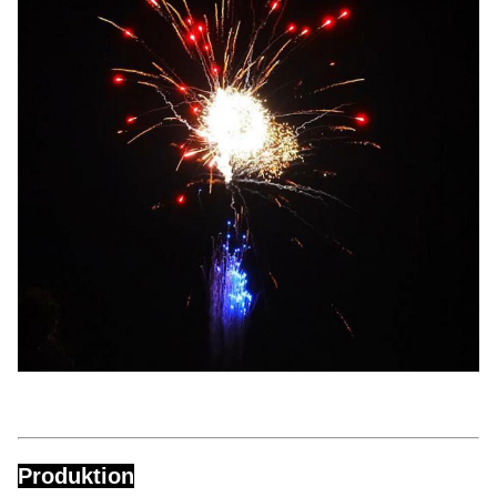
Abhängig von Ihren Anforderungen
Preisnachlass
und der Menge
Gelegenheit
Feier, Fest, Hochzeit, Geburtstag
Stil
Große Auswirkungen
Schüsse
300 Schüsse.
Produktion