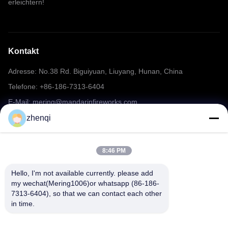
erleichtern!
Kontakt
Adresse: No.38 Rd. Biguiyuan, Liuyang, Hunan, China
Telefone: +86-186-7313-6404
E-Mail: mering@mandarinfireworks.com
zhenqi
Folgen Sie uns.
8:46 PM
Hello, I'm not available currently. please add 
my wechat(Mering1006)or whatsapp (86-186-
7313-6404), so that we can contact each other 
in time.
Schnelle Links
Über uns
produits