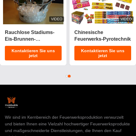
VIDEO
VIDEO
2025 Neues 1.4 Pro
CE-Zulassung 1.4g
Kuchenfeuerwerk 200
UN0336
Schüsse Kuchen
Anpassungsfähige
Kontaktieren Sie uns
Kontaktieren Sie uns
Pyrotechnik
Effekte Kuchen
jetzt
jetzt
Verbraucherfeuerwerk
Feuerwerk Pyrotechnik
Kuchen für
für Feiern
Weihnachten
Wir sind im Kernbereich der Feuerwerksproduktion verwurzelt
und bieten Ihnen eine Vielzahl hochwertiger Feuerwerksprodukte
und maßgeschneiderte Dienstleistungen, die Ihnen den Kauf