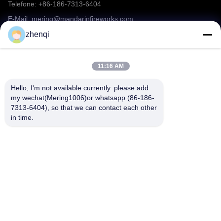
Telefone: +86-186-7313-6404
E-Mail: mering@mandarinfireworks.com
zhenqi
Folgen Sie uns.
11:16 AM
Hello, I'm not available currently. please add 
my wechat(Mering1006)or whatsapp (86-186-
7313-6404), so that we can contact each other 
in time.
Schnelle Links
Über uns
produits
Nachrichten
Kontakt
häufige Fragen
Video