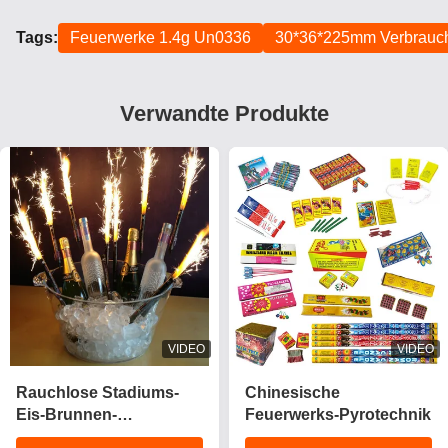
Tags:
Feuerwerke 1.4g Un0336
30*36*225mm Verbrauc
Verwandte Produkte
VIDEO
VIDEO
Rauchlose Stadiums-
Chinesische
Eis-Brunnen-
Feuerwerks-Pyrotechnik
Wunderkerzen/0,029