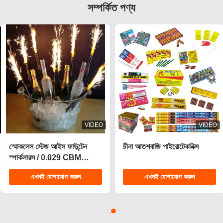
সম্পর্কিত পণ্য
VIDEO
VIDEO
২০২৫ নতুন ১.৪ প্রো কেক
সিই অনুমোদিত 1.4g ইউএন0336
ফায়ারওয়ার্ক ২০০ শট কেক
কাস্টমাইজযোগ্য প্রভাব পিষ্টক
পাইরোটেকনিক্স গ্রাহক ফায়ারওয়ার্ক
আতশবাজি উদযাপনের জন্য
এখনই যোগাযোগ করুন
এখনই যোগাযোগ করুন
ক্রিসমাসের জন্য কেক
পাইরোটেকনিক