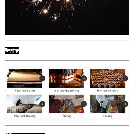
উৎপাদন