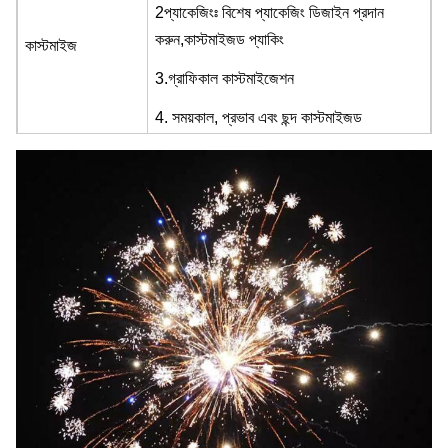
2প্যাকেজিংঃ বিশেষ প্যাকেজিং ডিজাইন প্রদান
করুন,
কাস্টমাইজড প্যাকিং
কাস্টমাইজ
3.
গ্রাফিকাল কাস্টমাইজেশন
4. সময়কাল, প্রভাব এবং ছন্দ কাস্টমাইজড
দামের ছাড়
আপনার প্রয়োজন এবং QTY উপর নির্ভর করে
অনুষ্ঠান
উদযাপন, উৎসব, বিবাহ, জন্মদিন
শৈলী
বড় প্রভাব
শট
২ ইঞ্চি ৫৬ শট