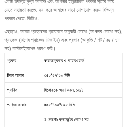
একটি দুর্দান্ত দৃশ্য আনতে এবং আপনার ইভেন্টটিকে পরবর্তী স্তরে নিয়ে
যেতে সহায়তা করতে. দয়া করে আমাদের সাথে যোগাযোগ করুন বিভিন্ন
প্রভাব পেতে. ভিডিও.
এছাড়াও, আমরা গ্রাহকদের প্রয়োজন অনুযায়ী লোগো (আপনার লোগো সহ),
প্যাকেজ (বিশেষ প্যাকেজ ডিজাইন) এবং প্রভাব (আকৃতি / শট / রঙ / শব্দ
সহ) কাস্টমাইজেশন গ্রহণ করি।
প্রকার
ফায়ারক্রেকার ও ফায়ারওয়ার্ক
টিউব আকার
৩৫০*৫৭*৫০ মিমি
প্যাকিং
যিহোবাকে স্মরণ করুন, ১৫/১
পণ্যের আকার
৪৫৫*৪০০*৩৯৫ মিমি
1.লোগোঃ ক্লায়েন্টের লোগো সহ