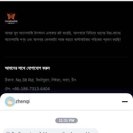
আমরা মূল আতশবাজি উৎপাদন এলাকায় রুট করেছি, আপনাকে বিভিন্ন ধরনের উচ্চ-মানের
আতশবাজি পণ্য এবং আপনার কেনাকাটা সহজ করতে কাস্টমাইজড পরিষেবা প্রদান করছি!
আমাদের সাথে যোগাযোগ করুন
ঠিকানা: No.38 Rd. বিগুইয়ুয়ান, লিউয়াং, হুনান, চীন
টেল: +86-186-7313-6404
ইমেইল: mering@mandarinfireworks.com
zhenqi
11:31 PM
আমাদের অনুসরণ করো