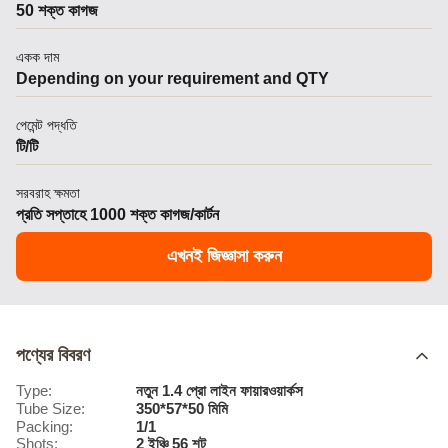
50 শক্ত কাগজ
একক দাম
Depending on your requirement and QTY
পেমেন্ট পদ্ধতি
টি/টি
সরবরাহ ক্ষমতা
প্রতি সপ্তাহে 1000 শক্ত কাগজ/কার্টন
এখনই জিজ্ঞাসা করুন
পণ্যের বিবরণ
Type:
নতুন 1.4 প্রো লাইন ফায়ারওয়ার্কস
Tube Size:
350*57*50 মিমি
Packing:
1/1
Shots:
2 ইঞ্চি 56 শট