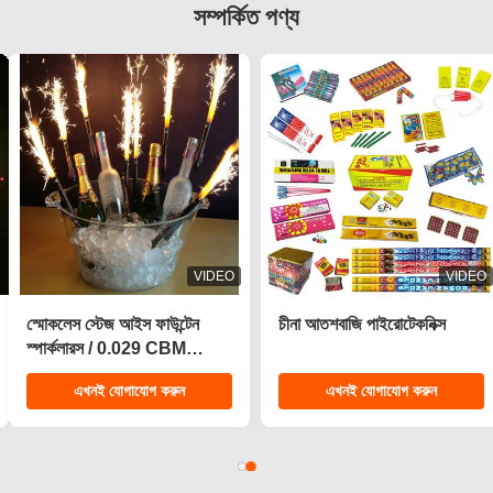
সম্পর্কিত পণ্য
VIDEO
VIDEO
২০২৫ নতুন ১.৪ প্রো কেক
সিই অনুমোদিত 1.4g ইউএন0336
ফায়ারওয়ার্ক ২০০ শট কেক
কাস্টমাইজযোগ্য প্রভাব পিষ্টক
পাইরোটেকনিক্স গ্রাহক ফায়ারওয়ার্ক
আতশবাজি উদযাপনের জন্য
এখনই যোগাযোগ করুন
এখনই যোগাযোগ করুন
ক্রিসমাসের জন্য কেক
পাইরোটেকনিক