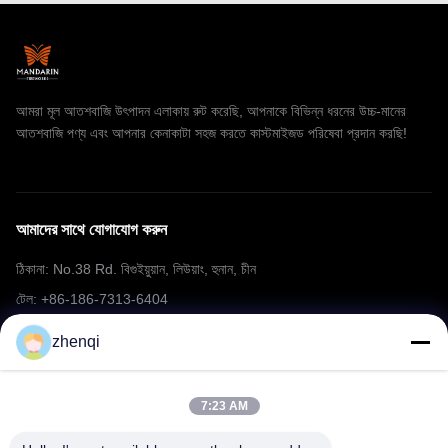
আমরা মূল আতশবাজি উৎপাদন এলাকায় রুট করেছি, আপনাকে বিভিন্ন ধরনের উচ্চ-মানের
আতশবাজি পণ্য এবং আপনার কেনাকাটা সহজ করতে কাস্টমাইজড পরিষেবা প্রদান করছি!
আমাদের সাথে যোগাযোগ করুন
ঠিকানা: No.38 Rd. বিগুইয়ুয়ান, লিউয়াং, হুনান, চীন
টেল: +86-186-7313-6404
ইমেইল: mering@mandarinfireworks.com
zhenqi
7:23 AM
আমাদের অনুসরণ করো