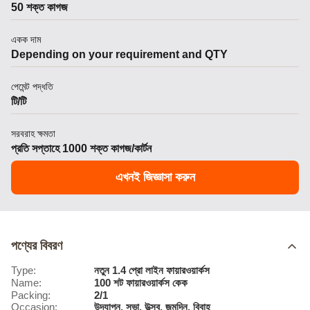
50 শক্ত কাগজ
একক দাম
Depending on your requirement and QTY
পেমেন্ট পদ্ধতি
টি/টি
সরবরাহ ক্ষমতা
প্রতি সপ্তাহে 1000 শক্ত কাগজ/কার্টন
এখনই জিজ্ঞাসা করুন
পণ্যের বিবরণ
Type:
নতুন 1.4 প্রো লাইন ফায়ারওয়ার্কস
Name:
100 শট ফায়ারওয়ার্কস কেক
Packing:
2/1
Occasion:
উদযাপন, সভা, উত্সব, জন্মদিন, বিবাহ