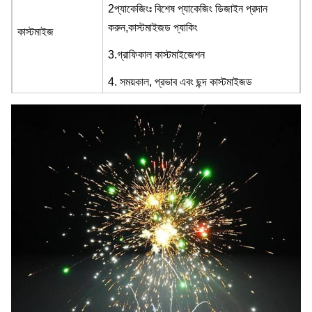
2প্যাকেজিংঃ বিশেষ প্যাকেজিং ডিজাইন প্রদান
করুন,
কাস্টমাইজড প্যাকিং
কাস্টমাইজ
3.
গ্রাফিকাল কাস্টমাইজেশন
4. সময়কাল, প্রভাব এবং ছন্দ কাস্টমাইজড
দামের ছাড়
আপনার প্রয়োজন এবং QTY উপর নির্ভর করে
অনুষ্ঠান
উদযাপন, উৎসব, বিবাহ, জন্মদিন
শৈলী
বড় প্রভাব
শট
১০০টা শট