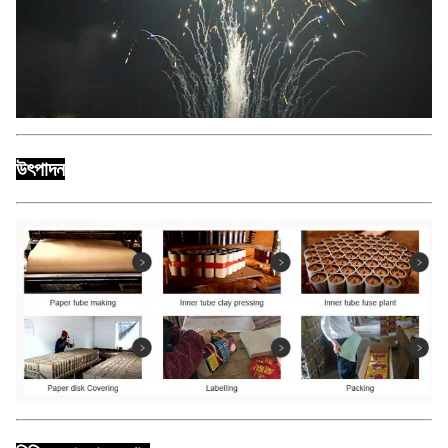
উৎপাদন