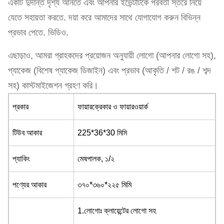
একটি দুর্দান্ত দৃশ্য আনতে এবং আপনার ইভেন্টটিকে পরবর্তী স্তরে নিয়ে
যেতে সহায়তা করতে. দয়া করে আমাদের সাথে যোগাযোগ করুন বিভিন্ন
প্রভাব পেতে. ভিডিও.
এছাড়াও, আমরা গ্রাহকদের প্রয়োজন অনুযায়ী লোগো (আপনার লোগো সহ),
প্যাকেজ (বিশেষ প্যাকেজ ডিজাইন) এবং প্রভাব (আকৃতি / শট / রঙ / শব্দ
সহ) কাস্টমাইজেশন গ্রহণ করি।
প্রকার
ফায়ারক্রেকার ও ফায়ারওয়ার্ক
টিউব আকার
225*36*30 মিমি
প্যাকিং
মেষপালক, ১/২
পণ্যের আকার
৩৭০*৩৬০*২২৫ মিমি
1.লোগোঃ ক্লায়েন্টের লোগো সহ