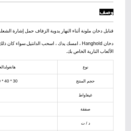
وصف
قنابل دخان ملونة أثناء النهار يدوية الزفاف حمل إشارة الشعلة
دخان Hanghold ، امسك يدك ، اسحب الدانتيل.
سواء كان ذلك 
الألعاب النارية الخاص بك.
نوع
هانغولد
الع
حجم المنتج
30 * 40 * 120
غيغاواط
صفقة
د / ت