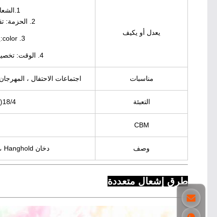
1.الشعار: مع شعار العميل
2. الحزمة: تقديم تصميم حزمة خاصة
يعدل أو يكيف
3. color:
ي
4. الوقت: تخصيص مدة الوقت لدخان اللون
مناسبات
اجتماعات الاحتفال ، المهرجان ،
التعبئة
18/4
(
CBM
وصف
دخان Hanghold ، امسك يدك ، اسحب الدانتيل
طرق إشعال متعددة