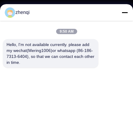
zhenqi
Segue-nos.
9:50 AM
Hello, I'm not available currently. please add 
my wechat(Mering1006)or whatsapp (86-186-
7313-6404), so that we can contact each other 
Links rápidos
in time.
Sobre nós
produtos
Notícias
Contacte-nos
Perguntas frequentes sobre
Vídeo
fogos de artifício
© 2021-2026 Liuyang Mandarin Fireworks Co., Ltd.. . Todos os direitos