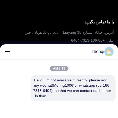
با ما تماس بگیرید
آدرس: خیابان شماره 38 Biguiyuan، Liuyang، هونان، چین
تلفن: +86-186-7313-6404
ایمیل: mering@mandarinfireworks.com
zhenqi
8:13 AM
دنبال ما بياي
Hello, I'm not available currently. please add 
my wechat(Mering1006)or whatsapp (86-186-
7313-6404), so that we can contact each other 
in time.
لینک های سریع
درباره ما
محصولات