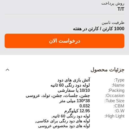
روش پرداخت
T/T
ظرفیت تامین
1000 کارتن / کارتن در هفته
درخواست الان
جزئیات محصول
Type:
آتش بازی های دود
Name:
لوله دود رنگی 60 ثانیه
Packing:
10/10 یا سفارشی
Occasion:
جشن، جلسات، جشن، تولد، عروسی
Tube Size:
38*130 میلی متر
0.032
CBM:
G.W:
12.95 کیلوگرم
,
High Light:
لوله دود رنگی 60 ثانیه
,
لوله های دود رنگی برای عکاسی
لوله های دود مخصوص عروسی