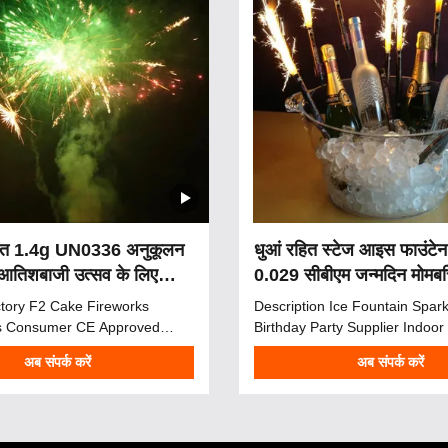
दित 1.4g UN0336 अनुकूलन
धुआं रहित स्टेज आइस फाउंटेन 
 आतिशबाजी उत्सव के लिए
0.029 सीबीएम जन्मदिन मोमबत्त
आतिशबाजी
tory F2 Cake Fireworks
Description Ice Fountain Spark
cs Consumer CE Approved
Birthday Party Supplier Indoo
rks With Good Effects 2025
Stage Fountain Sparkler Firew
अब संपर्क करें
अब संपर्क करें
view Whether it's for your
Candles Ice fountain sparklers
ebration, festival, New Year's,
small indoor incents that spar
r birthday, a fireworks show will
lightened and produce amazin
 season, bringing you fantastic
texture. The best thing about t