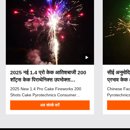
2025 नई 1.4 प्रो केक आतिशबाजी 200
सीई अनुमो
शॉट्स केक पिराथेनिक्स उपभोक्ता
प्रभाव केक
आतिशबाजी क्रिसमस के लिए केक
पिरोटेक्निक
2025 New 1.4 Pro Cake Fireworks 200
Chinese Fac
Shots Cake Pyrotechnics Consumer
Pyrotechni
Fireworks Cake For Christmas Product
Cake Firewo
अब संपर्क करें
Description The 2025 New Fireworks 1.4
Product Over
Pro Cake features 200 shots of
wedding, cel
spectacular pyrotechnics, perfect for
city event, o
Christmas celebrations, weddings,
always be in