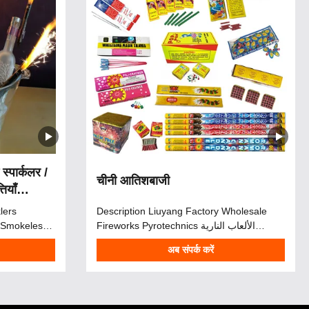
स्पार्कलर /
चीनी आतिशबाजी
ियाँ
lers
Description Liuyang Factory Wholesale
r Smokeless
Fireworks Pyrotechnics الألعاب النارية
orks
الصينية Chinese Fireworks For Sale تعاونا مع
अब संपर्क करें
 are the
اكثر من 100 مصنع. وضمان للعملاء للحصول
kler when
على أفضل الأسعار في الوقت المناسب وأيضاً
g flaming
الحصول على منتجات الألعاب النارية عالية
hese ice
الجودة ! Founded in 2006, Mandarin