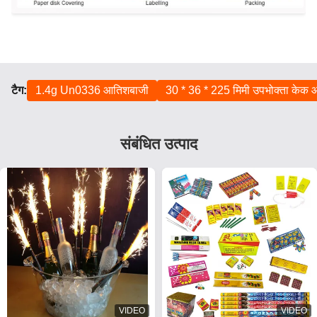
टैग:
1.4g Un0336 आतिशबाजी
30 * 36 * 225 मिमी उपभोक्ता केक
संबंधित उत्पाद
VIDEO
VIDEO