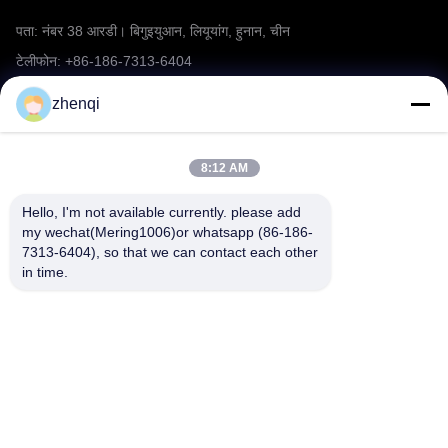
पता: नंबर 38 आरडी। बिगुइयुआन, लियूयांग, हुनान, चीन
टेलीफोन: +86-186-7313-6404
ईमेल: mering@mandarinfireworks.com
zhenqi
8:12 AM
हमारे पीछे आओ
Hello, I'm not available currently. please add 
my wechat(Mering1006)or whatsapp (86-186-
7313-6404), so that we can contact each other 
in time.
त्वरित लिंक
हमारे बारे में
उत्पादों
समाचार
हमसे संपर्क करें
Fireworks FAQ
वीडियो