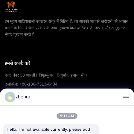
हम मुख्य आतिशबाजी उत्पादन क्षेत्र में निहित हैं, जो आपको आपकी खरीदारी को आसान
बनाने के लिए विभिन्न प्रकार के उच्च गुणवत्ता वाले आतिशबाजी उत्पाद और अनुकूलित
सेवाएं प्रदान करते हैं!
हमसे संपर्क करें
पता: नंबर 38 आरडी। बिगुइयुआन, लियूयांग, हुनान, चीन
टेलीफोन: +86-186-7313-6404
ईमेल: mering@mandarinfireworks.com
zhenqi
9:11 AM
हमारे पीछे आओ
Hello, I'm not available currently. please add 