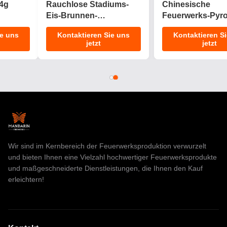
2025 Neues 1.4 Pro
CE-Zulassung 1.4g
Kuchenfeuerwerk 200
UN0336
Schüsse Kuchen
Anpassungsfähige
Kontaktieren Sie uns
Kontaktieren Sie uns
Pyrotechnik
Effekte Kuchen
jetzt
jetzt
Verbraucherfeuerwerk
Feuerwerk Pyrotechnik
Kuchen für
für Feiern
Weihnachten
Wir sind im Kernbereich der Feuerwerksproduktion verwurzelt
und bieten Ihnen eine Vielzahl hochwertiger Feuerwerksprodukte
und maßgeschneiderte Dienstleistungen, die Ihnen den Kauf
erleichtern!