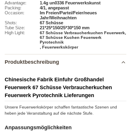
Advantage:
1.4g un0336 Feuerwerkskunst
Packing:
4/1, angepasst
Occasion:
Im Freien/Partei/Feier/neues
Jahr/Weihnachten
Shots:
67 Schüsse
Tube Size:
21*25*150/25*30*150 mm
High Light:
,
67 Schüsse Verbraucherkuchen Feuerwerk
67 Schüsse Kuchen Feuerwerk
Pyrotechnik
,
Feuerwerkskörper
Produktbeschreibung
Chinesische Fabrik Einfuhr Großhandel
Feuerwerk 67 Schüsse Verbraucherkuchen
Feuerwerk Pyrotechnik Lieferungen
Unsere Feuerwerkskörper schaffen fantastische Szenen und
heben jede Veranstaltung auf die nächste Stufe.
Anpassungsmöglichkeiten