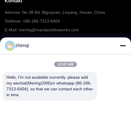
Kontakt
Adresse: No.38 Rd. Biguiyuan, Liuyang, Hunan, China
Telefone: +86-186-7313-6404
E-Mail: mering@mandarinfireworks.com
zhenqi
Folgen Sie uns.
12:47 AM
Hello, I'm not available currently. please add 
my wechat(Mering1006)or whatsapp (86-186-
7313-6404), so that we can contact each other 
Schnelle Links
in time.
Über uns
produits
Nachrichten
Kontakt
Häufig gestellte Fragen zu
Video
Feuerwerk