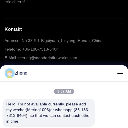
erleichtern!
Kontakt
Adresse: No.38 Rd. Biguiyuan, Liuyang, Hunan, China
Telefone: +86-186-7313-6404
E-Mail: mering@mandarinfireworks.com
zhenqi
Folgen Sie uns.
3:07 AM
Hello, I'm not available currently. please add 
my wechat(Mering1006)or whatsapp (86-186-
7313-6404), so that we can contact each other 
Schnelle Links
in time.
Über uns
produits