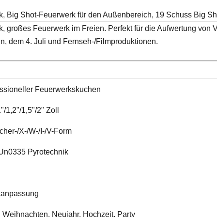
rk, Big Shot-Feuerwerk für den Außenbereich, 19 Schuss Big S
k, großes Feuerwerk im Freien. Perfekt für die Aufwertung von
n, dem 4. Juli und Fernseh-/Filmproduktionen.
ssioneller Feuerwerkskuchen
"/1,2"/1,5"/2" Zoll
cher-/X-/W-/I-/V-Form
 Un0335 Pyrotechnik
ktanpassung
, Weihnachten, Neujahr, Hochzeit, Party