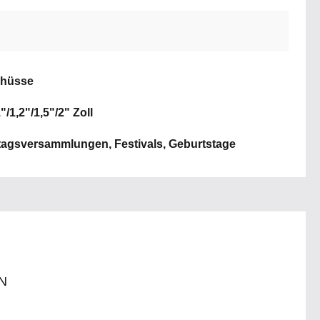
chüsse
"/1,2"/1,5"/2" Zoll
tagsversammlungen, Festivals, Geburtstage
N