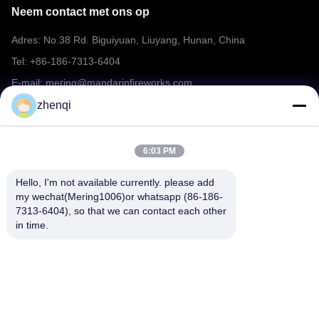
Neem contact met ons op
Adres: No.38 Rd. Biguiyuan, Liuyang, Hunan, China
Tel: +86-186-7313-6404
E-mail: mering@mandarinfireworks.com
zhenqi
Volg ons.
6:03 PM
Hello, I'm not available currently. please add 
my wechat(Mering1006)or whatsapp (86-186-
7313-6404), so that we can contact each other 
in time.
Snelle links
Over ons
producten
Nieuws
Neem contact met ons op
FAQ
Video