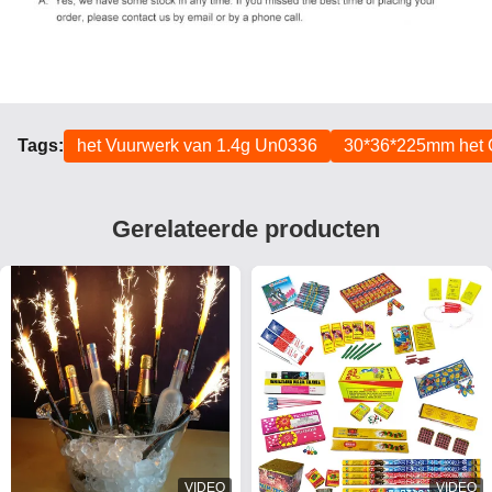
Tags:
het Vuurwerk van 1.4g Un0336
30*36*225mm het 
Gerelateerde producten
VIDEO
VIDEO