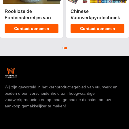
2025 Nieuwe 1.4 Pro
CE Goedgekeurd 1.4g
Cake Fireworks 200
UN0336 Aanpasbare
Shots Cake
Effecten Cake Vuurwerk
Contact opnemen
Contact opnemen
Pyrotechniek
Pyrotechnics voor
Consument Fireworks
Vieringen
Cake Voor Kerstmis
Wij zijn geworteld in het kernproductiegebied van vuurwerk en
bieden u een verscheidenheid aan hoogwaardige
vuurwerkproducten en op maat gemaakte diensten om uw
aankoop gemakkelijker te maken!